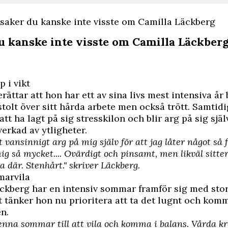
 saker du kanske inte visste om Camilla Läckberg
du kanske inte visste om Camilla Läckber
p i vikt
rättar att hon har ett av sina livs mest intensiva år
stolt över sitt hårda arbete men också trött. Samtid
att ha lagt på sig stresskilon och blir arg på sig själv
verkad av ytligheter.
t vansinnigt arg på mig själv för att jag låter något så 
 så mycket.... Ovärdigt och pinsamt, men likväl sitte
 där. Stenhårt." skriver Läckberg.
marvila
ckberg har en intensiv sommar framför sig med sto
t tänker hon nu prioritera att ta det lugnt och kom
en.
enna sommar till att vila och komma i balans. Vårda kro