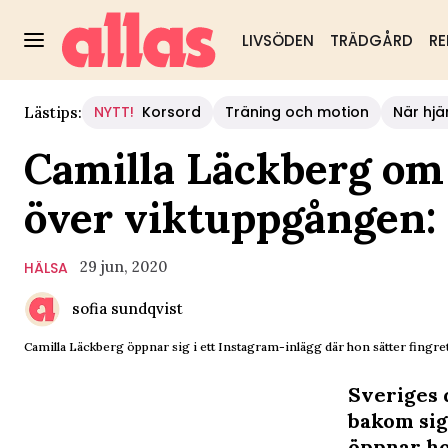
LIVSÖDEN
TRÄDGÅRD
RE
NYTT!
Korsord
Träning och motion
När hjä
Lästips:
Camilla Läckberg om 
över viktuppgången: 
29 jun, 2020
HÄLSA
sofia sundqvist
Camilla Läckberg öppnar sig i ett Instagram-inlägg där hon sätter fingre
Sveriges 
bakom sig,
öppnar ho