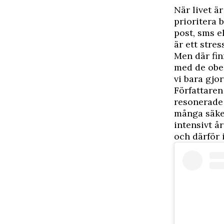
N
är livet ä
prioritera 
post, sms e
är ett stre
Men där fin
med de obes
vi bara gjo
Författaren
resonerade
många säker
intensivt år
och därför 