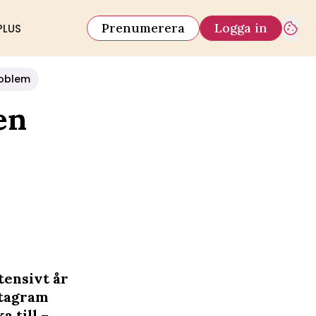
Prenumerera
Logga in
PLUS
oblem
en
tensivt år
nstagram
 till –