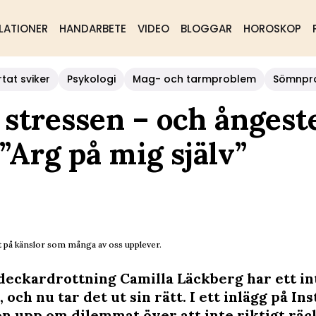
LATIONER
HANDARBETE
VIDEO
BLOGGAR
HOROSKOP
rtat sviker
Psykologi
Mag- och tarmproblem
Sömnpr
stressen – och ångest
”Arg på mig själv”
t på känslor som många av oss upplever.
deckardrottning Camilla Läckberg har ett in
 och nu tar det ut sin rätt. I ett inlägg på I
n upp om dilemmat över att inte riktigt räcka