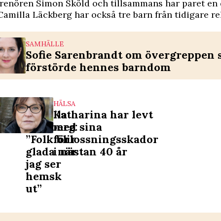
renören Simon Sköld och tillsammans har paret en 
. Camilla Läckberg har också tre barn från tidigare re
SAMHÄLLE
Sofie Sarenbrandt om övergreppen
förstörde hennes barndom
NÖJE
HÄLSA
Camilla
Katharina har levt
Läckberg:
med sina
”Folk blir
förlossningsskador
glada när
i nästan 40 år
jag ser
hemsk
ut”