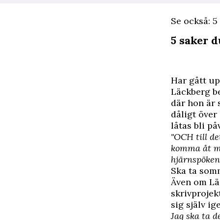
Se också: 5
5 saker 
Har gått up
Läckberg be
där hon är 
dåligt över 
låtas bli på
"OCH till de
komma åt mig
hjärnspökena
Ska ta som
Även om Lä
skrivprojek
sig själv ig
Jag ska ta d