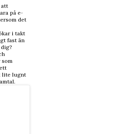
 att
ara på e-
ftersom det
kar i takt
gt fast än
 dig?
ch
r som
ett
 lite lugnt
amtal.