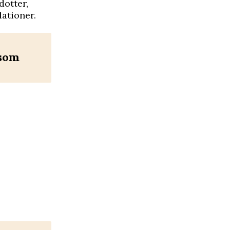
dotter,
lationer.
 som