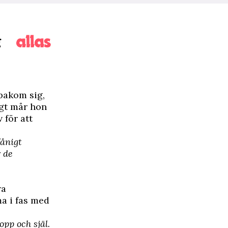
g
 bakom sig,
igt mår hon
 för att
fånigt
r de
ra
ma i fas med
pp och själ.