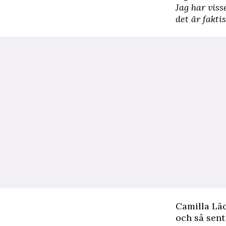
Jag har viss
det är faktis
Camilla Läc
och så sen