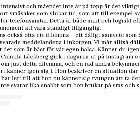
r intensivt och måendet inte är på topp är det viktigt
bort småsaker som slukar tid, som att till exempel sv
ller telefonsamtal. Detta är både sunt och logiskt e
ssmoment att vara ständigt tillgänglig.
ns också ofta ett dilemma – ett dåligt samvete som ö
varade meddelandena i inkorgen. Vi mår alltså dåli
rt det som är bäst för vår egen hälsa. Känner du igen
 Camilla Läckberg gick i dagarna ut på Instagram o
 om just detta dilemma, och en rad andra bekymme
t känner igen sig i. Hon beskriver en situation där 
 har lett till att hon nu känner sig tvungen att ta det
inte svarar lika snabbt som hon brukar på sms och s