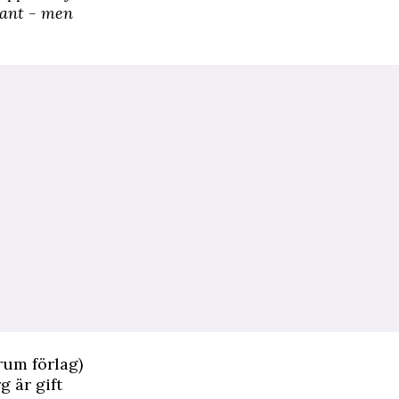
dant - men
rum förlag)
g är gift