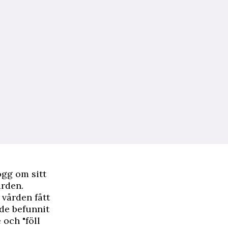
ogg om sitt
ården.
 vården fått
de befunnit
och "föll