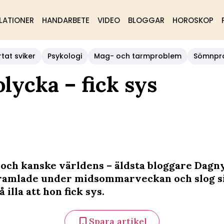
LATIONER
HANDARBETE
VIDEO
BLOGGAR
HOROSKOP
rtat sviker
Psykologi
Mag- och tarmproblem
Sömnpr
olycka – fick sys
 och kanske världens – äldsta bloggare Dagny
ramlade under midsommarveckan och slog si
 illa att hon fick sys.
Spara artikel