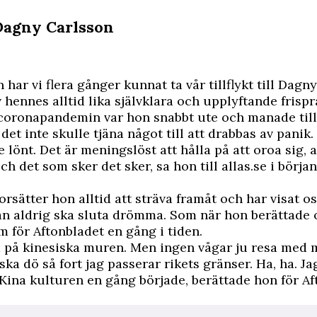
Dagny Carlsson
har vi flera gånger kunnat ta vår tillflykt till Dagn
v hennes alltid lika självklara och upplyftande frispr
 coronapandemin var hon snabbt ute och manade till
det inte skulle tjäna något till att drabbas av panik.
e lönt. Det är meningslöst att hålla på att oroa sig, al
och det som sker det sker,
sa hon till allas.se i börja
rsätter hon alltid att sträva framåt och har visat o
an aldrig ska sluta drömma. Som när hon berättade 
m för Aftonbladet en gång i tiden.
gå på kinesiska muren. Men ingen vågar ju resa med 
 ska dö så fort jag passerar rikets gränser. Ha, ha. Jag
i Kina kulturen en gång började, berättade hon för
Af