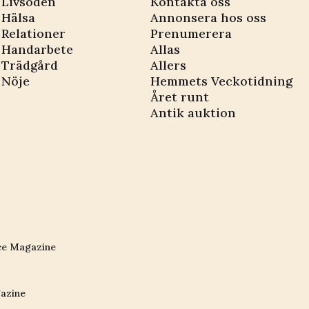
Livsöden
Kontakta oss
Hälsa
Annonsera hos oss
Relationer
Prenumerera
Handarbete
Allas
Trädgård
Allers
Nöje
Hemmets Veckotidning
Året runt
Antik auktion
ce Magazine
azine