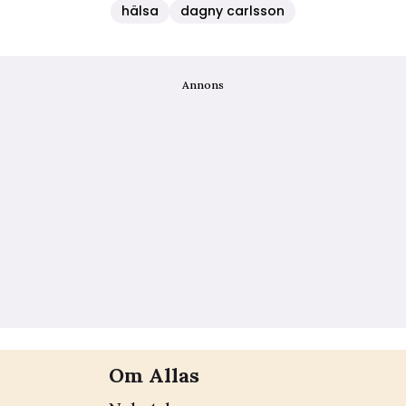
hälsa
dagny carlsson
Annons
Om Allas