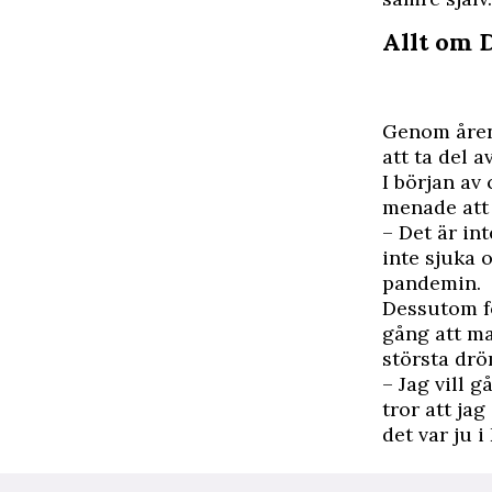
Allt om 
Genom åren 
att ta del a
I början av
menade att 
– Det är int
inte sjuka 
pandemin
.
Dessutom fo
gång att m
största drö
– Jag vill 
tror att jag
det var ju 