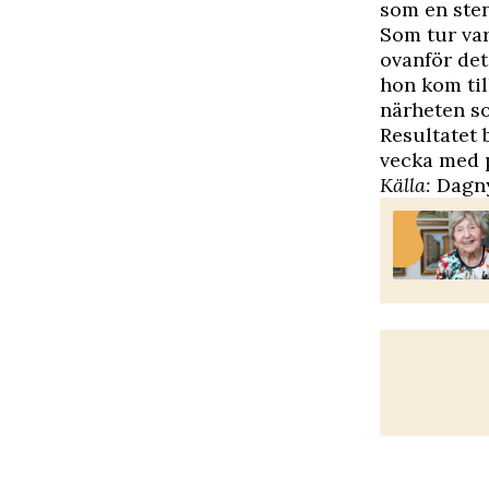
som en sten
Som tur var
ovanför det
hon kom til
närheten s
Resultatet 
vecka med p
Källa:
Dagny