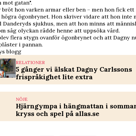
 mot gatan".
 bröt hon varken armar eller ben – men hon fick ett 
 högra ögonbrynet. Hon skriver vidare att hon inte
l Danderyds sjukhus, men att hon minns att männis
om såg olyckan rådde henne att uppsöka vård.
blev flera stygn ovanför ögonbrynet och att Dagny n
låster i pannan.
s blogg
RELATIONER
5 gånger vi älskat Dagny Carlssons
frispråkighet lite extra
NÖJE
Hjärngympa i hängmattan i sommar 
kryss och spel på allas.se