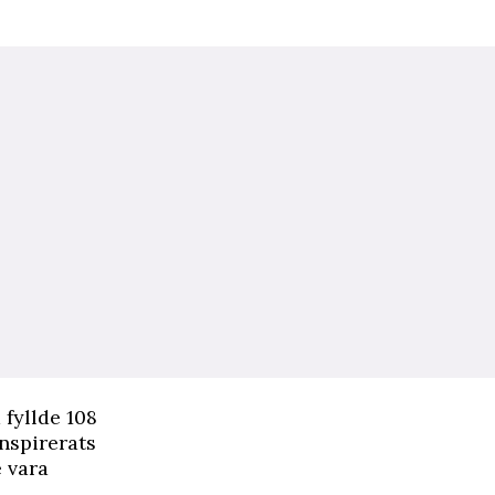
fyllde 108
inspirerats
e vara