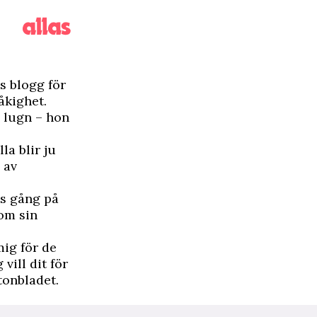
ys blogg för
åkighet.
 lugn – hon
la blir ju
n av
ss gång på
om sin
mig för de
 vill dit för
tonbladet.