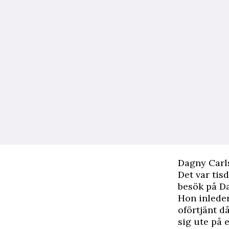
Dagny Carl
Det var tis
besök på Da
Hon inleder
oförtjänt d
sig ute på 