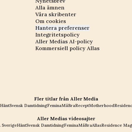
Nyhetsbrev
Alla ämnen
Våra skribenter
Om cookies
Hantera preferenser
Integritetspolicy
Aller Medias AI-policy
Kommersiell policy Allas
Fler titlar från Aller Media
Hänt
Svensk Damtidning
Femina
MåBra
Recept
Motherhood
Residen
Aller Medias videosajter
 Sverige
Hänt
Svensk Damtidning
Femina
MåBra
Allas
Residence Mag