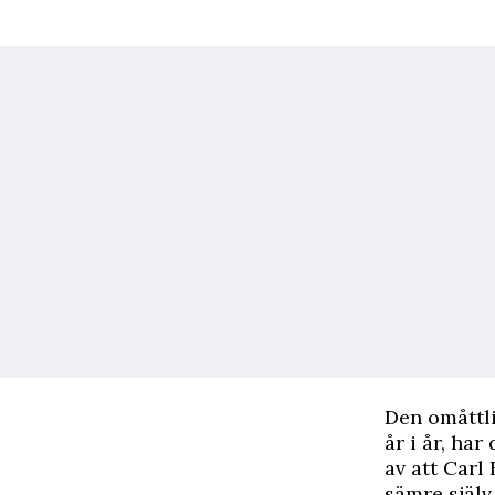
D
en omåttl
år i år, har
av att Carl
sämre själv.