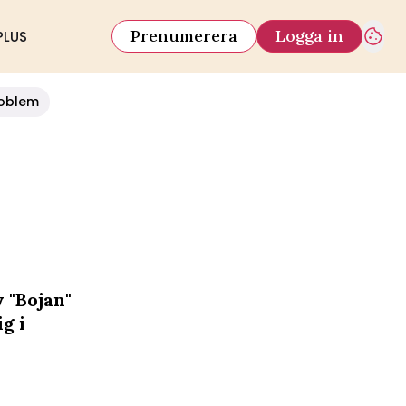
Prenumerera
Logga in
PLUS
oblem
 "Bojan"
g i