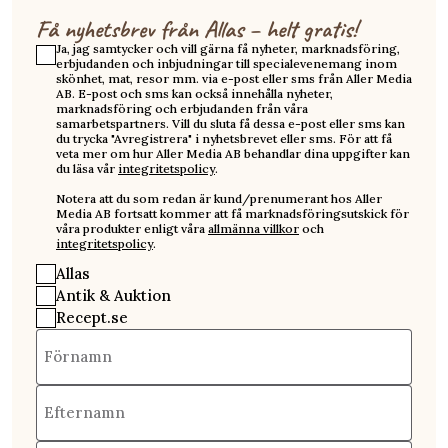
Få nyhetsbrev från Allas – helt gratis!
Ja, jag samtycker och vill gärna få nyheter, marknadsföring,
erbjudanden och inbjudningar till specialevenemang inom
skönhet, mat, resor mm. via e-post eller sms från Aller Media
AB. E-post och sms kan också innehålla nyheter,
marknadsföring och erbjudanden från våra
samarbetspartners. Vill du sluta få dessa e-post eller sms kan
du trycka "Avregistrera" i nyhetsbrevet eller sms. För att få
veta mer om hur Aller Media AB behandlar dina uppgifter kan
du läsa vår
integritetspolicy
.
Notera att du som redan är kund/prenumerant hos Aller
Media AB fortsatt kommer att få marknadsföringsutskick för
våra produkter enligt våra
allmänna villkor
och
integritetspolicy
.
Allas
Antik & Auktion
Recept.se
Förnamn
Efternamn