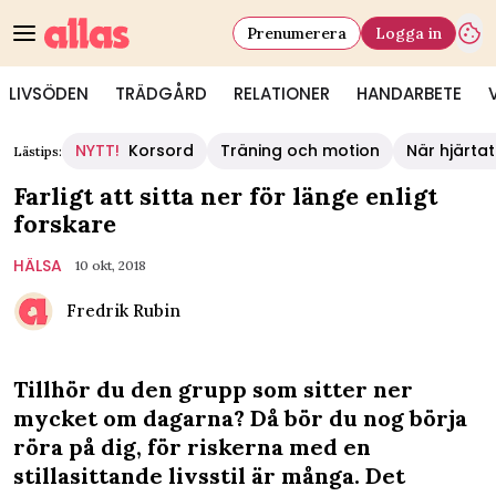
Prenumerera
Logga in
LIVSÖDEN
TRÄDGÅRD
RELATIONER
HANDARBETE
NYTT!
Korsord
Träning och motion
När hjärtat
Lästips:
Farligt att sitta ner för länge enligt
forskare
HÄLSA
10 okt, 2018
Fredrik Rubin
Tillhör du den grupp som sitter ner
mycket om dagarna? Då bör du nog börja
röra på dig, för riskerna med en
stillasittande livsstil är många. Det