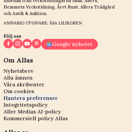
innehåll från veckotidningarna Allas, Allers,
Hemmets Veckotidning, Året Runt, Allers Trädgård
och Antik & Auktion.
ANSVARIG UTGIVARE: ÅSA LILIEGREN
Följ oss
Google nyheter
Om Allas
Nyhetsbrev
Alla ämnen
Våra skribenter
Om cookies
Hantera preferenser
Integritetspolicy
Aller Medias AI-policy
Kommersiell policy Allas