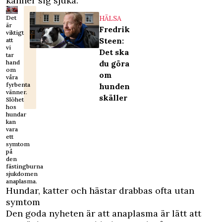
känner sig sjuka.
HÄLSA
Det
är
Fredrik
viktigt
Steen:
att
vi
Det ska
tar
du göra
hand
om
om
våra
fyrbenta
hunden
vänner.
skäller
Slöhet
hos
hundar
kan
vara
ett
symtom
på
den
fästingburna
sjukdomen
anaplasma.
Hundar, katter och hästar drabbas ofta utan
symtom
Den goda nyheten är att anaplasma är lätt att