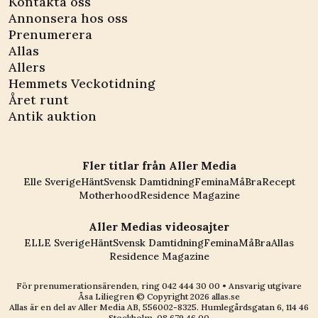
Kontakta oss
Annonsera hos oss
Prenumerera
Allas
Allers
Hemmets Veckotidning
Året runt
Antik auktion
Fler titlar från Aller Media
Elle Sverige
Hänt
Svensk Damtidning
Femina
MåBra
Recept
Motherhood
Residence Magazine
Aller Medias videosajter
ELLE Sverige
Hänt
Svensk Damtidning
Femina
MåBra
Allas
Residence Magazine
För prenumerationsärenden, ring
042 444 30 00
• Ansvarig utgivare
Åsa Liliegren © Copyright
2026
allas.se
Allas är en del av
Aller Media AB, 556002-8325
. Humlegårdsgatan 6, 114 46
Stockholm.
08 679 46 00