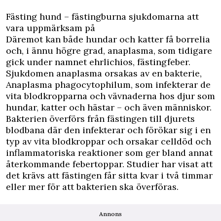
Fästing hund – fästingburna sjukdomarna att
vara uppmärksam på
Däremot kan både
hundar
och
katter
få borrelia
och, i ännu högre grad, anaplasma, som tidigare
gick under namnet ehrlichios, fästingfeber.
Sjukdomen anaplasma orsakas av en bakterie,
Anaplasma phagocytophilum, som infekterar de
vita blodkropparna och vävnaderna hos djur som
hundar, katter och hästar – och även människor.
Bakterien överförs från
fästingen
till djurets
blodbana där den infekterar och förökar sig i en
typ av vita blodkroppar och orsakar celldöd och
inflammatoriska reaktioner som ger bland annat
återkommande febertoppar. Studier har visat att
det krävs att fästingen får sitta kvar i två timmar
eller mer för att bakterien ska överföras.
Annons