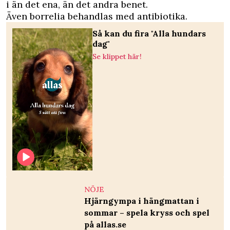
i än det ena, än det andra benet.
Även borrelia behandlas med antibiotika.
Så kan du fira "Alla hundars
dag"
Se klippet här!
NÖJE
Hjärngympa i hängmattan i
sommar – spela kryss och spel
på allas.se