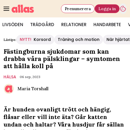
Prenumerera
Logga in
LIVSÖDEN
TRÄDGÅRD
RELATIONER
HANDARBETE
NYTT!
Korsord
Träning och motion
När hjärtat
Lästips:
Fästingburna sjukdomar som kan
drabba våra pälsklingar – symtomen
att hålla koll på
HÄLSA
06 sep, 2023
Maria Torshall
Är hunden ovanligt trött och hängig,
flåsar eller vill inte äta? Går katten
undan och haltar? Våra husdjur får sällan