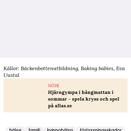
Källor:
Bäckenbottenutbildning
,
Baking babies
, Eva
Uustal
NÖJE
Hjärngympa i hängmattan i
sommar – spela kryss och spel
på allas.se
hälsa
familj
kvinnohälsa
förlossningsskador