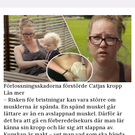
Förlossningsskadorna förstörde Catjas kropp
Läs mer
– Risken för bristningar kan vara större om
musklerna är spända. En spänd muskel går
lättare av än en avslappnad muskel. Därför är
det bra att gå en förberedelsekurs där man lär
känna sin kropp och lär sig att slappna av.
Kunskap är makt – vet man vad som ska hända