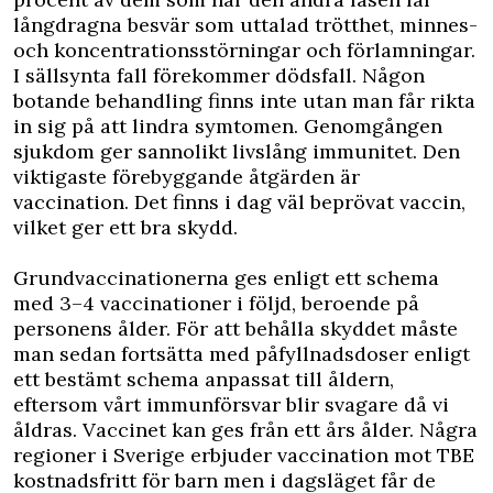
långdragna besvär som uttalad trötthet, minnes-
och koncentrationsstörningar och förlamningar.
I sällsynta fall förekommer dödsfall. Någon
botande behandling finns inte utan man får rikta
in sig på att lindra symtomen. Genomgången
sjukdom ger sannolikt livslång immunitet. Den
viktigaste förebyggande åtgärden är
vaccination. Det finns i dag väl beprövat vaccin,
vilket ger ett bra skydd.
Grundvaccinationerna ges enligt ett schema
med 3–4 vaccinationer i följd, beroende på
personens ålder. För att behålla skyddet måste
man sedan fortsätta med påfyllnadsdoser enligt
ett bestämt schema anpassat till åldern,
eftersom vårt immunförsvar blir svagare då vi
åldras. Vaccinet kan ges från ett års ålder. Några
regioner i Sverige erbjuder vaccination mot TBE
kostnadsfritt för barn men i dagsläget får de