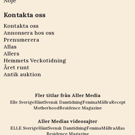
Nöje
Kontakta oss
Kontakta oss
Annonsera hos oss
Prenumerera
Allas
Allers
Hemmets Veckotidning
Året runt
Antik auktion
Fler titlar från Aller Media
Elle Sverige
Hänt
Svensk Damtidning
Femina
MåBra
Recept
Motherhood
Residence Magazine
Aller Medias videosajter
ELLE Sverige
Hänt
Svensk Damtidning
Femina
MåBra
Allas
Residence Magazine