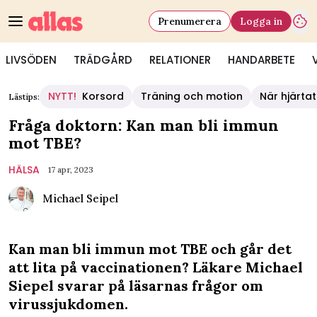
Prenumerera
Logga in
LIVSÖDEN
TRÄDGÅRD
RELATIONER
HANDARBETE
NYTT!
Korsord
Träning och motion
När hjärtat
Lästips:
Fråga doktorn: Kan man bli immun
mot TBE?
HÄLSA
17 apr, 2023
Michael Seipel
Kan man bli immun mot TBE och går det
att lita på vaccinationen? Läkare Michael
Siepel svarar på läsarnas frågor om
virussjukdomen.