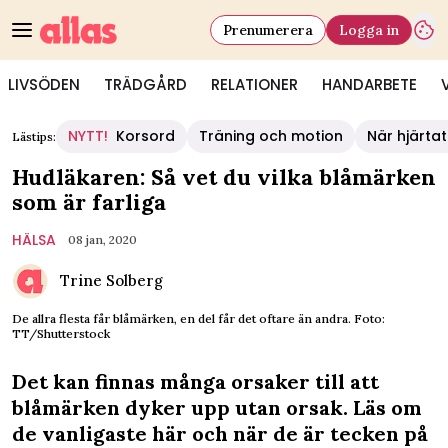
Prenumerera
Logga in
LIVSÖDEN
TRÄDGÅRD
RELATIONER
HANDARBETE
NYTT!
Korsord
Träning och motion
När hjärtat
Lästips:
Hudläkaren: Så vet du vilka blåmärken
som är farliga
HÄLSA
08 jan, 2020
Trine Solberg
De allra flesta får blåmärken, en del får det oftare än andra. Foto:
TT/Shutterstock
Det kan finnas många orsaker till att
blåmärken dyker upp utan orsak. Läs om
de vanligaste här och när de är tecken på