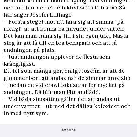
Men hur kommer man då igång med simningen –
och hur blir den ett effektivt sätt att träna? Så
här säger Josefin Lillhage:
– Första steget mot att lära sig att simma ”på
riktigt” är att kunna ha huvudet under vatten.
Det kan man träna sig till i sin egen takt. Nästa
steg är att få till en bra benspark och att få
andningen på plats.
– Just andningen upplever de flesta som
krångligast.
Ett fel som många gör, enligt Josefin, är att de
glömmer bort att andas när de simmar bröstsim
– medan de vid crawl fokuserar för mycket på
andningen. Då blir man lätt andfådd.
– Vid båda simsätten gäller det att andas ut
under vattnet – ut med det dåliga koloxidet och
in med nytt syre.
Annons