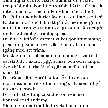
Simning är bra för flåset! Simmar du i raskt
tempo blir din kondition snabbt bättre. Orkar du
inte simma fort hela tiden – kör intervaller!
Du förbränner kalorier även om du inte svettas!
Faktum är att det faktiskt går åt mer energi för
att hålla kroppen varm i kyligt vatten, än det gör
under ett vanligt träningspass.
Du blir ”viktlös” i vattnet vilket gör att simning
passar dig som är överviktig och vill komma
igång med att träna.
Musklerna får jobba mot motståndet i vattnet,
särskilt de i axlar, rygg, armar, ben och rumpa.
Även bålen stärks. Växla gärna mellan olika
simsätt!
Du tränar din koordination. Är du en van
motionssimmare – utmana dig själv med att gå
en kurs i crawl!
Du får bättre lungkapacitet och en mer
kontrollerad andning.
Simning förbättrar blodtrycket och är en