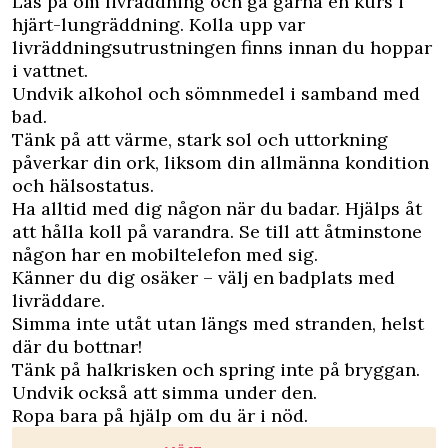
Läs på om livräddning och gå gärna en kurs i
hjärt-lungräddning. Kolla upp var
livräddningsutrustningen finns innan du hoppar
i vattnet.
Undvik alkohol och sömnmedel i samband med
bad.
Tänk på att värme, stark sol och uttorkning
påverkar din ork, liksom din allmänna kondition
och hälsostatus.
Ha alltid med dig någon när du badar. Hjälps åt
att hålla koll på varandra. Se till att åtminstone
någon har en mobiltelefon med sig.
Känner du dig osäker – välj en badplats med
livräddare.
Simma inte utåt utan längs med stranden, helst
där du bottnar!
Tänk på halkrisken och spring inte på bryggan.
Undvik också att simma under den.
Ropa bara på hjälp om du är i nöd.