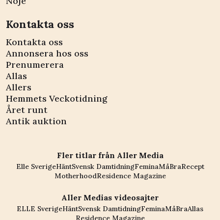
Nöje
Kontakta oss
Kontakta oss
Annonsera hos oss
Prenumerera
Allas
Allers
Hemmets Veckotidning
Året runt
Antik auktion
Fler titlar från Aller Media
Elle Sverige
Hänt
Svensk Damtidning
Femina
MåBra
Recept
Motherhood
Residence Magazine
Aller Medias videosajter
ELLE Sverige
Hänt
Svensk Damtidning
Femina
MåBra
Allas
Residence Magazine