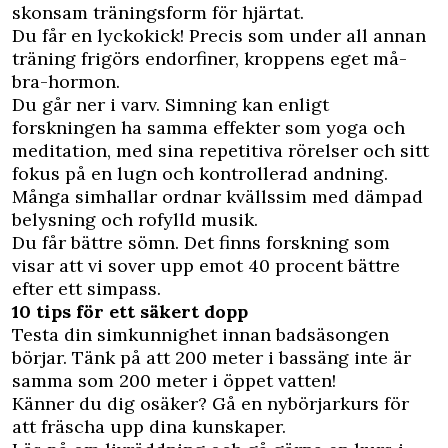
skonsam träningsform för hjärtat.
Du får en lyckokick! Precis som under all annan
träning frigörs endorfiner, kroppens eget må-
bra-hormon.
Du går ner i varv. Simning kan enligt
forskningen ha samma effekter som yoga och
meditation, med sina repetitiva rörelser och sitt
fokus på en lugn och kontrollerad andning.
Många simhallar ordnar kvällssim med dämpad
belysning och rofylld musik.
Du får bättre sömn. Det finns forskning som
visar att vi sover upp emot 40 procent bättre
efter ett simpass.
10 tips för ett
säkert dopp
Testa din simkunnighet innan badsäsongen
börjar. Tänk på att 200 meter i bassäng inte är
samma som 200 meter i öppet vatten!
Känner du dig osäker? Gå en nybörjarkurs för
att fräscha upp dina kunskaper.