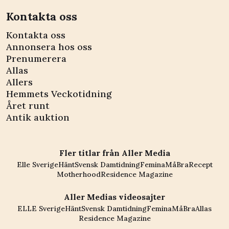
Kontakta oss
Kontakta oss
Annonsera hos oss
Prenumerera
Allas
Allers
Hemmets Veckotidning
Året runt
Antik auktion
Fler titlar från Aller Media
Elle Sverige
Hänt
Svensk Damtidning
Femina
MåBra
Recept
Motherhood
Residence Magazine
Aller Medias videosajter
ELLE Sverige
Hänt
Svensk Damtidning
Femina
MåBra
Allas
Residence Magazine