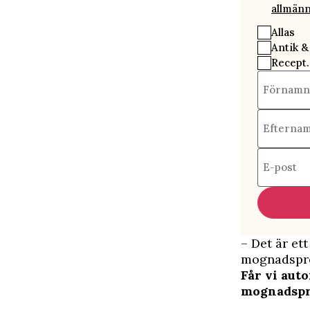
allmänn
Allas
Antik &
Recept.
Förnamn
Efterna
E-post
– Det är et
mognadspro
Får vi aut
mognadspr