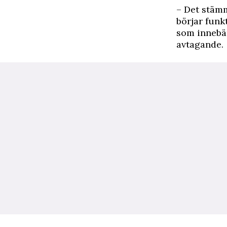
– Det stämm
börjar funk
som innebä
avtagande.