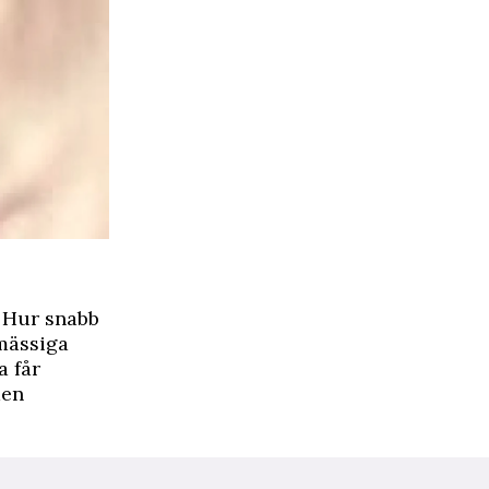
. Hur snabb
mässiga
a får
men