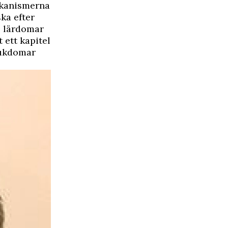
ekanismerna
ka efter
e lärdomar
 ett kapitel
sjukdomar