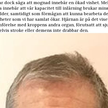
ar dock säga att mognad innebär en ökad vishet. M
 innebär att vår kapacitet till inlärning brukar mins
lder, samtidigt som förmågan att kunna bearbeta d
heter som vi har samlat ökar. Hjärnan är på det viset
jämförelse med kroppens andra organ, förutsatt att 
vis stroke eller demens inte drabbar den.