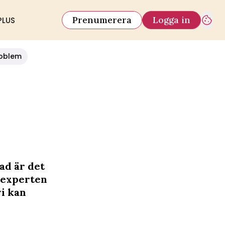
Prenumerera
Logga in
PLUS
oblem
ad är det
 experten
i kan