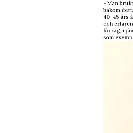
– Man bruk
bakom detta
40–45 års å
och erfaren
för sig, i 
som exempel