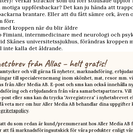
uter)? Verkar sträckor som du förr studsade uppfö
motiga uppförsbackar? Det kan ju hända att trappo
ackarna brantare. Eller att du fått sämre ork, även 
 förr.
med kroppen när du blir äldre
o Fimiani, internmedicinare med neurologi och psyk
vid Skånes universitetssjukhus, förändras kroppen 
l inte kalla det åldrande.
etsbrev från Allas – helt gratis!
 samtycker och vill gärna få nyheter, marknadsföring, erbjud
ingar till specialevenemang inom skönhet, mat, resor mm. vi
ms från Aller Media AB. E-post och sms kan också innehålla n
sföring och erbjudanden från våra samarbetspartners. Vill d
-post eller sms kan du trycka "Avregistrera" i nyhetsbrevet e
 få veta mer om hur Aller Media AB behandlar dina uppgifter 
egritetspolicy
.
att du som redan är kund/prenumerant hos Aller Media AB f
att få marknadsföringsutskick för våra produkter enligt vå