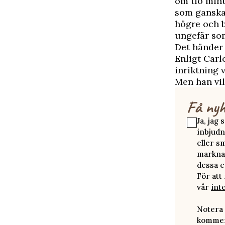
om tio min
som ganska 
högre och b
ungefär som
Det händer 
Enligt Carl
inriktning 
Men han vil
Få nyh
Ja, jag
inbjudn
eller s
marknad
dessa e
För att
vår
int
Notera 
kommer 