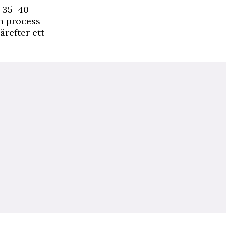
r 35–40
am process
refter ett