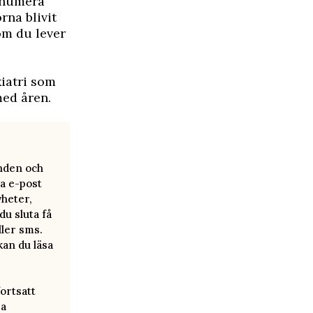
r numera
rna blivit
om du lever
iatri som
med åren.
anden och
a e-post
yheter,
u sluta få
ller sms.
kan du läsa
ortsatt
ra