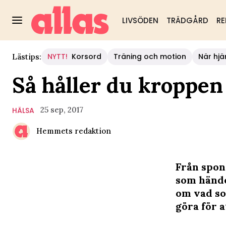
LIVSÖDEN
TRÄDGÅRD
RE
NYTT!
Korsord
Träning och motion
När hjä
Lästips:
Så håller du kroppen 
25 sep, 2017
HÄLSA
Hemmets redaktion
Från spon
som hände
om vad so
göra för a