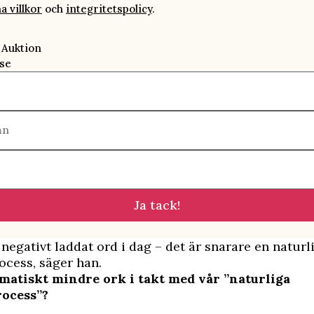
a villkor
och
integritetspolicy
.
 Auktion
se
mn
Ja tack!
t negativt laddat ord i dag – det är snarare en naturl
cess, säger han.
omatiskt mindre ork i takt med vår ”naturliga
ocess”?