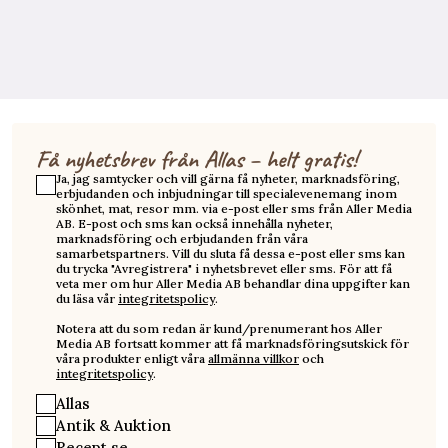
Få nyhetsbrev från Allas – helt gratis!
Ja, jag samtycker och vill gärna få nyheter, marknadsföring,
erbjudanden och inbjudningar till specialevenemang inom
skönhet, mat, resor mm. via e-post eller sms från Aller Media
AB. E-post och sms kan också innehålla nyheter,
marknadsföring och erbjudanden från våra
samarbetspartners. Vill du sluta få dessa e-post eller sms kan
du trycka "Avregistrera" i nyhetsbrevet eller sms. För att få
veta mer om hur Aller Media AB behandlar dina uppgifter kan
du läsa vår
integritetspolicy
.
Notera att du som redan är kund/prenumerant hos Aller
Media AB fortsatt kommer att få marknadsföringsutskick för
våra produkter enligt våra
allmänna villkor
och
integritetspolicy
.
Allas
Antik & Auktion
Recept.se