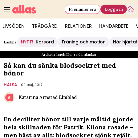
Prenumerera
Logga in
LIVSÖDEN
TRÄDGÅRD
RELATIONER
HANDARBETE
NYTT!
Korsord
Träning och motion
När hjärtat
Lästips:
Artikeln innehåller reklamlänkar
Så kan du sänka blodsockret med
bönor
HÄLSA
09 maj, 2017
Katarina Arnstad Elmblad
En deciliter bönor till varje måltid gjorde
hela skillnaden för Patrik. Kilona rasade –
men bäst av allt: blodsockret sjönk rejält.