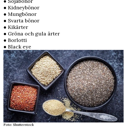
● Sojabönor
● Kidneybönor
● Mungbönor
● Svarta bönor
● Kikärter
● Gröna och gula ärter
● Borlotti
● Black eye
Foto: Shutterstock