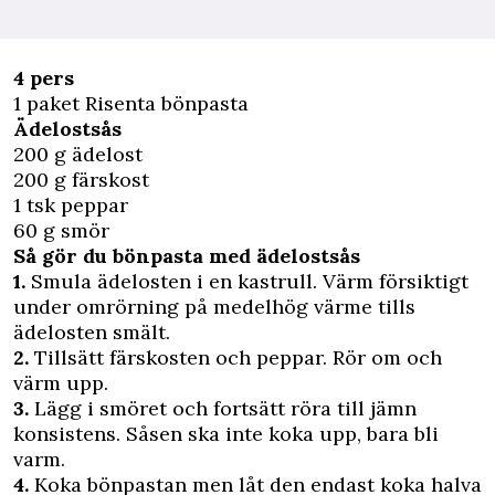
4 pers
1 paket Risenta bönpasta
Ädelostsås
200 g ädelost
200 g färskost
1 tsk peppar
60 g smör
Så gör du bönpasta med ädelostsås
1.
Smula ädelosten i en kastrull. Värm försiktigt
under omrörning på medelhög värme tills
ädelosten smält.
2.
Tillsätt färskosten och peppar. Rör om och
värm upp.
3.
Lägg i smöret och fortsätt röra till jämn
konsistens. Såsen ska inte koka upp, bara bli
varm.
4.
Koka bönpastan men låt den endast koka halva