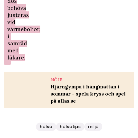
dos
behöva
justeras
vid
värmeböljor,
i
samråd
med
läkare.
NÖJE
Hjärngympa i hängmattan i
sommar – spela kryss och spel
på allas.se
hälsa
hälsotips
miljö