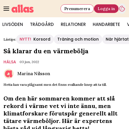
Prenumerera
Logga in
LIVSÖDEN
TRÄDGÅRD
RELATIONER
HANDARBETE
NYTT!
Korsord
Träning och motion
När hjärtat
Lästips:
Så klarar du en värmebölja
HÄLSA
03 jun, 2022
Marina Nilsson
Hetta kan vara plågsamt men det finns svalkande knep att ta till.
Om den här sommaren kommer att slå
rekord i värme vet vi inte ännu, men
klimatforskare förutspår generellt allt
tätare värmeböljor. Här är expertens
bästa råd vid långvarig hetta!