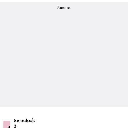
Annons
Se också:
3
4