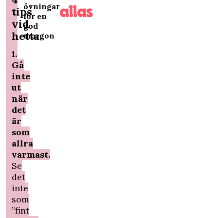
övningar
tips
för en
vid
god
hetta
morgon
1
.
Gå
inte
ut
när
det
är
som
allra
varmast.
Se
det
inte
som
”fint