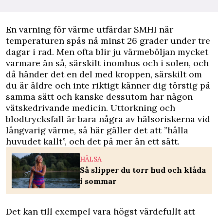
E
n varning för värme utfärdar SMHI när
temperaturen spås nå minst 26 grader under tre
dagar i rad. Men ofta blir ju värmeböljan mycket
varmare än så, särskilt inomhus och i solen, och
då händer det en del med kroppen, särskilt om
du är äldre och inte riktigt känner dig törstig på
samma sätt och kanske dessutom har någon
vätskedrivande medicin. Uttorkning och
blodtrycksfall är bara några av hälsoriskerna vid
långvarig värme, så här gäller det att ”hålla
huvudet kallt”, och det på mer än ett sätt.
HÄLSA
Så slipper du torr hud och klåda
i sommar
Det kan till exempel vara högst värdefullt att