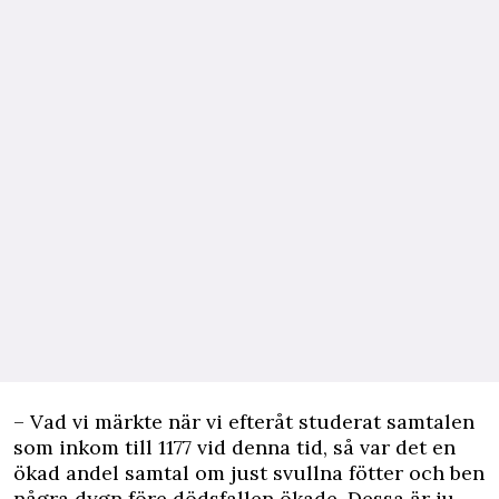
– Vad vi märkte när vi efteråt studerat samtalen
som inkom till 1177 vid denna tid, så var det en
ökad andel samtal om just svullna fötter och ben
några dygn före dödsfallen ökade. Dessa är ju