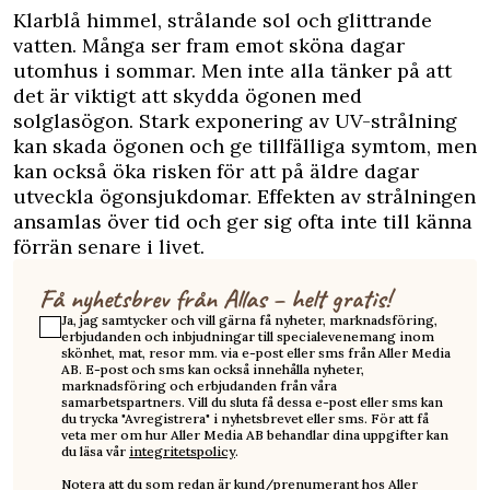
Klarblå himmel, strålande sol och glittrande
vatten. Många ser fram emot sköna dagar
utomhus i sommar. Men inte alla tänker på att
det är viktigt att skydda ögonen med
solglasögon. Stark exponering av UV-strålning
kan skada ögonen och ge tillfälliga symtom, men
kan också öka risken för att på äldre dagar
utveckla ögonsjukdomar. Effekten av strålningen
ansamlas över tid och ger sig ofta inte till känna
förrän senare i livet.
Få nyhetsbrev från Allas – helt gratis!
Ja, jag samtycker och vill gärna få nyheter, marknadsföring,
erbjudanden och inbjudningar till specialevenemang inom
skönhet, mat, resor mm. via e-post eller sms från Aller Media
AB. E-post och sms kan också innehålla nyheter,
marknadsföring och erbjudanden från våra
samarbetspartners. Vill du sluta få dessa e-post eller sms kan
du trycka "Avregistrera" i nyhetsbrevet eller sms. För att få
veta mer om hur Aller Media AB behandlar dina uppgifter kan
du läsa vår
integritetspolicy
.
Notera att du som redan är kund/prenumerant hos Aller