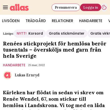
Prenumerera
Logga in
LIVSÖDEN
TRÄDGÅRD
RELATIONER
HANDARBETE
NYTT!
Korsord
Gratis stickmönster
Gratis vir
Lästips:
Renées stickprojekt för hemlösa berör
tusentals – översköljs med garn från
hela Sverige
HANDARBETE
21 mar, 2022
Lukas Ernryd
Kärleken har flödat in sedan vi skrev om
Renée Wendel, 67, som stickar till
hemlösa i Landskrona. Vi tog med en låda