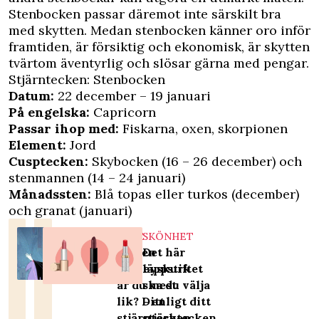
Stenbocken passar däremot inte särskilt bra
med skytten. Medan stenbocken känner oro inför
framtiden, är försiktig och ekonomisk, är skytten
tvärtom äventyrlig och slösar gärna med pengar.
Stjärntecken: Stenbocken
Datum:
22 december – 19 januari
På engelska:
Capricorn
Passar ihop med:
Fiskarna, oxen, skorpionen
Element:
Jord
Cusptecken:
Skybocken (16 – 26 december) och
stenmannen (14 – 24 januari)
Månadssten:
Blå topas eller turkos
(december)
och
granat
(januari)
NÖJE
SKÖNHET
Vilken
Det här
Disneyskurk
läppstiftet
är du mest
ska du välja
lik? Ditt
– enligt ditt
stjärntecken
stjärntecken