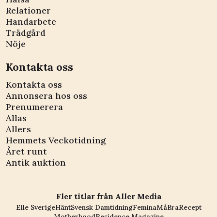
Relationer
Handarbete
Trädgård
Nöje
Kontakta oss
Kontakta oss
Annonsera hos oss
Prenumerera
Allas
Allers
Hemmets Veckotidning
Året runt
Antik auktion
Fler titlar från Aller Media
Elle Sverige
Hänt
Svensk Damtidning
Femina
MåBra
Recept
Motherhood
Residence Magazine