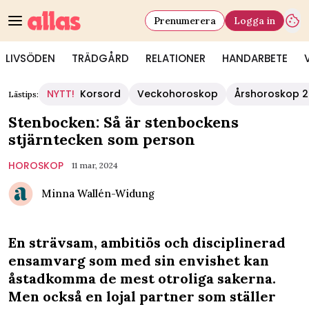
Prenumerera
Logga in
LIVSÖDEN
TRÄDGÅRD
RELATIONER
HANDARBETE
NYTT!
Korsord
Veckohoroskop
Årshoroskop 
Lästips:
Stenbocken: Så är stenbockens
stjärntecken som person
HOROSKOP
11 mar, 2024
Minna Wallén-Widung
En strävsam, ambitiös och disciplinerad
ensamvarg som med sin envishet kan
åstadkomma de mest otroliga sakerna.
Men också en lojal partner som ställer