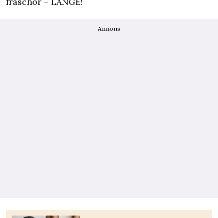
fräschör – LÄNGE!
Annons