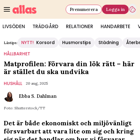
Prenumerera
Logga in
LIVSÖDEN
TRÄDGÅRD
RELATIONER
HANDARBETE
NYTT!
Korsord
Husmorstips
Städning
Återb
Lästips:
HÅLLBARHET
Matprofilen: Förvara din lök rätt – här
är stället du ska undvika
HUSHÅLL
20 aug, 2025
Ebba S. Dahlman
Foto: Shutterstock/TT
Det är både ekonomiskt och miljövänligt
försvarbart att vara lite om sig och kring
sig när det handlar om hur vi förvarar