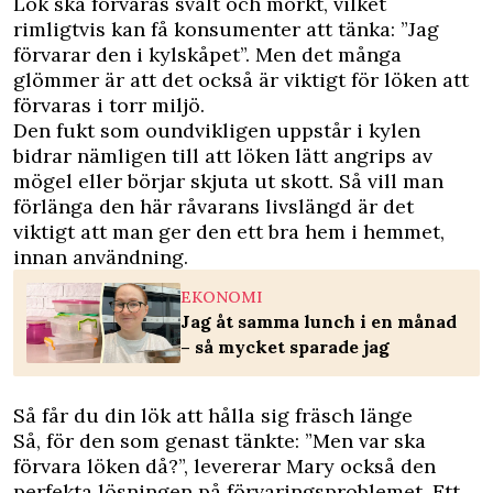
Lök ska förvaras svalt och mörkt, vilket
rimligtvis kan få konsumenter att tänka: ”Jag
förvarar den i kylskåpet”. Men det många
glömmer är att det också är viktigt för löken att
förvaras i torr miljö.
Den fukt som oundvikligen uppstår i kylen
bidrar nämligen till att löken lätt angrips av
mögel eller börjar skjuta ut skott. Så vill man
förlänga den här råvarans livslängd är det
viktigt att man ger den ett bra hem i hemmet,
innan användning.
EKONOMI
Jag åt samma lunch i en månad
– så mycket sparade jag
Så får du din lök att hålla sig fräsch länge
Så, för den som genast tänkte: ”Men var ska
förvara löken då?”, levererar Mary också den
perfekta lösningen på förvaringsproblemet. Ett