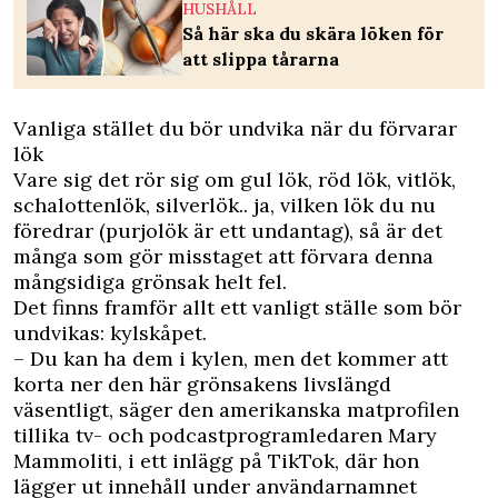
HUSHÅLL
Så här ska du skära löken för
att slippa tårarna
Vanliga stället du bör undvika när du förvarar
lök
Vare sig det rör sig om gul lök, röd lök, vitlök,
schalottenlök, silverlök.. ja, vilken lök du nu
föredrar (purjolök är ett undantag), så är det
många som gör misstaget att förvara denna
mångsidiga grönsak helt fel.
Det finns framför allt ett vanligt ställe som bör
undvikas: kylskåpet.
– Du kan ha dem i kylen, men det kommer att
korta ner den här grönsakens livslängd
väsentligt, säger den amerikanska matprofilen
tillika tv- och podcastprogramledaren Mary
Mammoliti, i
ett inlägg på TikTok
, där hon
lägger ut innehåll under användarnamnet