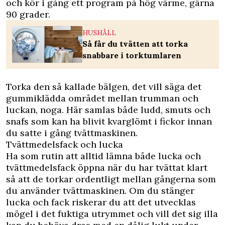
och kör i gång ett program på hög värme, gärna
90 grader.
HUSHÅLL
Så får du tvätten att torka
snabbare i torktumlaren
Torka den så kallade bälgen, det vill säga det
gummiklädda området mellan trumman och
luckan, noga. Här samlas både ludd, smuts och
snafs som kan ha blivit kvarglömt i fickor innan
du satte i gång tvättmaskinen.
Tvättmedelsfack och lucka
Ha som rutin att alltid lämna både lucka och
tvättmedelsfack öppna när du har tvättat klart
så att de torkar ordentligt mellan gångerna som
du använder tvättmaskinen. Om du stänger
lucka och fack riskerar du att det utvecklas
mögel i det fuktiga utrymmet och vill det sig illa