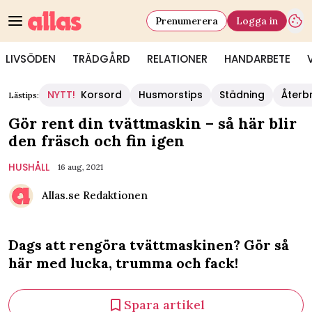
Prenumerera
Logga in
LIVSÖDEN
TRÄDGÅRD
RELATIONER
HANDARBETE
NYTT!
Korsord
Husmorstips
Städning
Återb
Lästips:
Gör rent din tvättmaskin – så här blir
den fräsch och fin igen
HUSHÅLL
16 aug, 2021
Allas.se Redaktionen
Dags att rengöra tvättmaskinen? Gör så
här med lucka, trumma och fack!
Spara artikel