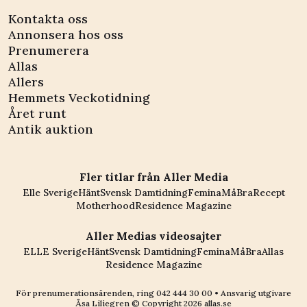
Kontakta oss
Annonsera hos oss
Prenumerera
Allas
Allers
Hemmets Veckotidning
Året runt
Antik auktion
Fler titlar från Aller Media
Elle Sverige
Hänt
Svensk Damtidning
Femina
MåBra
Recept
Motherhood
Residence Magazine
Aller Medias videosajter
ELLE Sverige
Hänt
Svensk Damtidning
Femina
MåBra
Allas
Residence Magazine
För prenumerationsärenden, ring
042 444 30 00
• Ansvarig utgivare
Åsa Liliegren © Copyright
2026
allas.se