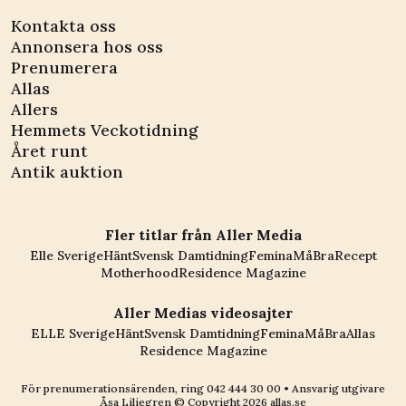
Kontakta oss
Annonsera hos oss
Prenumerera
Allas
Allers
Hemmets Veckotidning
Året runt
Antik auktion
Fler titlar från Aller Media
Elle Sverige
Hänt
Svensk Damtidning
Femina
MåBra
Recept
Motherhood
Residence Magazine
Aller Medias videosajter
ELLE Sverige
Hänt
Svensk Damtidning
Femina
MåBra
Allas
Residence Magazine
För prenumerationsärenden, ring
042 444 30 00
• Ansvarig utgivare
Åsa Liliegren © Copyright
2026
allas.se