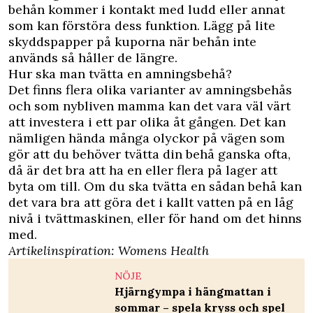
behån kommer i kontakt med ludd eller annat
som kan förstöra dess funktion. Lägg på lite
skyddspapper på kuporna när behån inte
används så håller de längre.
Hur ska man tvätta en amningsbehå?
Det finns flera olika varianter av amningsbehås
och som nybliven mamma kan det vara väl värt
att investera i ett par olika åt gången. Det kan
nämligen hända många olyckor på vägen som
gör att du behöver tvätta din behå ganska ofta,
då är det bra att ha en eller flera på lager att
byta om till. Om du ska tvätta en sådan behå kan
det vara bra att göra det i kallt vatten på en låg
nivå i tvättmaskinen, eller för hand om det hinns
med.
Artikelinspiration:
Womens Health
NÖJE
Hjärngympa i hängmattan i
sommar – spela kryss och spel