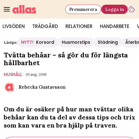
Prenumerera
Logga in
LIVSÖDEN
TRÄDGÅRD
RELATIONER
HANDARBETE
NYTT!
Korsord
Husmorstips
Städning
Återb
Lästips:
Tvätta behåar – så gör du för längsta
hållbarhet
HUSHÅLL
01 aug, 2019
Rebecka Gustavsson
Om du är osäker på hur man tvättar olika
behåar kan du ta del av dessa tips och trix
som kan vara en bra hjälp på traven.