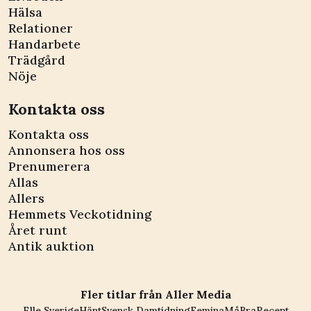
Hälsa
Relationer
Handarbete
Trädgård
Nöje
Kontakta oss
Kontakta oss
Annonsera hos oss
Prenumerera
Allas
Allers
Hemmets Veckotidning
Året runt
Antik auktion
Fler titlar från Aller Media
Elle Sverige
Hänt
Svensk Damtidning
Femina
MåBra
Recept