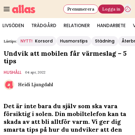
Prenumerera
Logga in
LIVSÖDEN
TRÄDGÅRD
RELATIONER
HANDARBETE
NYTT!
Korsord
Husmorstips
Städning
Återb
Lästips:
Undvik att mobilen får värmeslag – 5
tips
HUSHÅLL
04 apr, 2022
Heidi Ljungdahl
Det är inte bara du själv som ska vara
försiktig i solen. Din mobiltelefon kan ta
skada av att bli alltför varm. Vi ger dig
smarta tips på hur du undviker att den