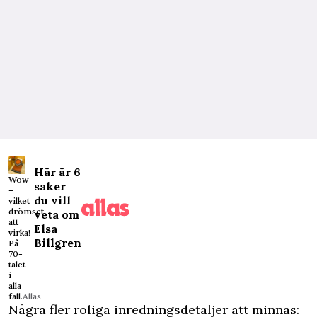
Här är 6
Wow
saker
–
du vill
vilket
drömset
veta om
att
Elsa
virka!
Billgren
På
70-
talet
i
alla
fall.
Allas
Några fler roliga inredningsdetaljer att minnas: