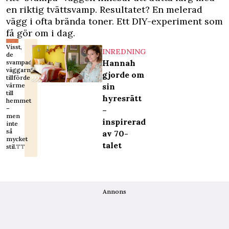
en riktig tvättsvamp. Resultatet? En melerad
vägg i ofta brända toner. Ett DIY-experiment som
få gör om i dag.
Visst,
INREDNING
de
Hannah
svampade
väggarna
gjorde om
tillförde
värme
sin
till
hyresrätt
hemmet
–
–
men
inspirerad
inte
så
av 70-
mycket
talet
stil.
TT
Annons