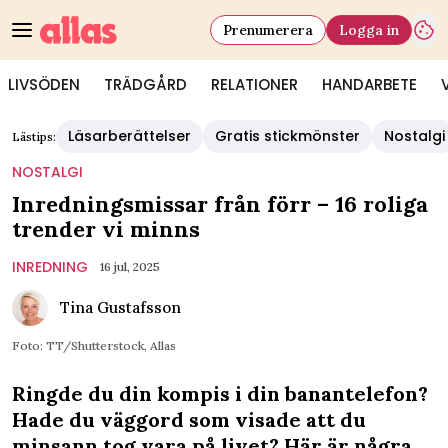
Prenumerera
Logga in
LIVSÖDEN
TRÄDGÅRD
RELATIONER
HANDARBETE
Läsarberättelser
Gratis stickmönster
Nostalgi
Lästips:
NOSTALGI
Inredningsmissar från förr – 16 roliga
trender vi minns
INREDNING
16 jul, 2025
Tina Gustafsson
Foto: TT/Shutterstock, Allas
Ringde du din kompis i din banantelefon?
Hade du väggord som visade att du
minsann tog vara på livet? Här är några