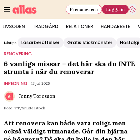
Prenumerera
Logga in
LIVSÖDEN
TRÄDGÅRD
RELATIONER
HANDARBETE
Läsarberättelser
Gratis stickmönster
Nostalgi
Lästips:
RENOVERING
6 vanliga missar – det här ska du INTE
strunta i när du renoverar
INREDNING
13 jul, 2025
Jenny Toresson
Foto: TT/Shutterstock
Att renovera kan både vara roligt men
också väldigt utmanade. Går din hjärna
på högvarv? Då ska du kolla in den här