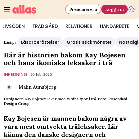
Prenumerera
Logga in
LIVSÖDEN
TRÄDGÅRD
RELATIONER
HANDARBETE
Läsarberättelser
Gratis stickmönster
Nostalgi
Lästips:
Här är historien bakom Kay Bojesen
och hans ikoniska leksaker i trä
INREDNING
10 feb, 2020
Malin Aunsbjerg
Designern Kay Bojesen leker med av sina apor i trä. Foto: Rosendahl
Design Group
Kay Bojesen är mannen bakom några av
våra mest omtyckta träleksaker. Lär
känna den danske designern och