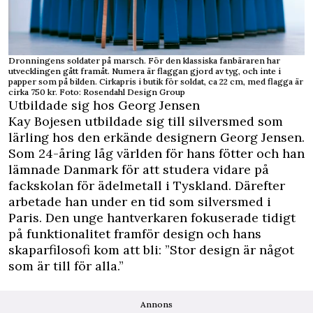
Dronningens soldater på marsch. För den klassiska fanbäraren har
utvecklingen gått framåt. Numera är flaggan gjord av tyg, och inte i
papper som på bilden. Cirkapris i butik för soldat, ca 22 cm, med flagga är
cirka 750 kr. Foto: Rosendahl Design Group
Utbildade sig hos Georg Jensen
Kay Bojesen utbildade sig till silversmed som
lärling hos den erkände designern Georg Jensen.
Som 24-åring låg världen för hans fötter och han
lämnade Danmark för att studera vidare på
fackskolan för ädelmetall i Tyskland. Därefter
arbetade han under en tid som silversmed i
Paris. Den unge hantverkaren fokuserade tidigt
på funktionalitet framför design och hans
skaparfilosofi kom att bli: ”Stor design är något
som är till för alla.”
Annons