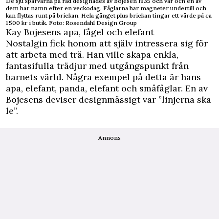
De sju sparvarna på rad designades av Bojesen 1935 och var och en av
dem har namn efter en veckodag. Fåglarna har magneter undertill och
kan flyttas runt på brickan. Hela gänget plus brickan tingar ett värde på ca
1 500 kr i butik. Foto: Rosendahl Design Group
Kay Bojesens apa, fågel och elefant
Nostalgin fick honom att själv intressera sig för
att arbeta med trä. Han ville skapa enkla,
fantasifulla trädjur med utgångspunkt från
barnets värld. Några exempel på detta är hans
apa, elefant, panda, elefant och småfåglar. En av
Bojesens deviser designmässigt var ”linjerna ska
le”.
Annons