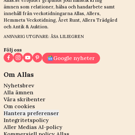
Allas.se erbjuder gripande journalistik kring
ämnen som relationer, hälsa och handarbete samt
innehåll från veckotidningarna Allas, Allers,
Hemmets Veckotidning, Året Runt, Allers Trädgård
och Antik & Auktion.
ANSVARIG UTGIVARE: ÅSA LILIEGREN
Följ oss
Google nyheter
Om Allas
Nyhetsbrev
Alla ämnen
Våra skribenter
Om cookies
Hantera preferenser
Integritetspolicy
Aller Medias AI-policy
Kommersiell policy Allas