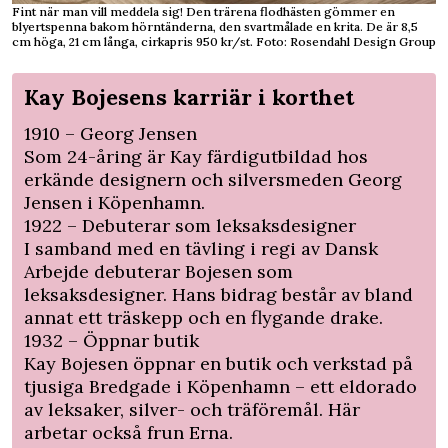
Fint när man vill meddela sig! Den trärena flodhästen gömmer en
blyertspenna bakom hörntänderna, den svartmålade en krita. De är 8,5
cm höga, 21 cm långa, cirkapris 950 kr/st. Foto: Rosendahl Design Group
Kay Bojesens karriär i korthet
1910 – Georg Jensen
Som 24-åring är Kay färdigutbildad hos
erkände designern och silversmeden Georg
Jensen i Köpenhamn.
1922 – Debuterar som leksaksdesigner
I samband med en tävling i regi av Dansk
Arbejde debuterar Bojesen som
leksaksdesigner. Hans bidrag består av bland
annat ett träskepp och en flygande drake.
1932 – Öppnar butik
Kay Bojesen öppnar en butik och verkstad på
tjusiga Bredgade i Köpenhamn – ett eldorado
av leksaker, silver- och träföremål. Här
arbetar också frun Erna.