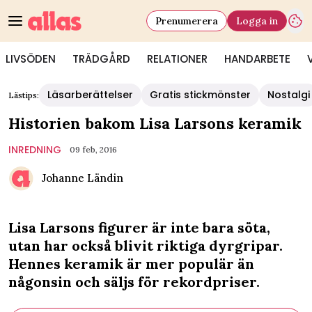
Prenumerera
Logga in
LIVSÖDEN
TRÄDGÅRD
RELATIONER
HANDARBETE
Läsarberättelser
Gratis stickmönster
Nostalgi
Lästips:
Historien bakom Lisa Larsons keramik
INREDNING
09 feb, 2016
Johanne Ländin
Lisa Larsons figurer är inte bara söta,
utan har också blivit riktiga dyrgripar.
Hennes keramik är mer populär än
någonsin och säljs för rekordpriser.