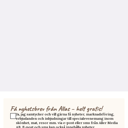
Få nyhetsbrev från Allas – helt gratis!
Ja, jag samtycker och vill gärna få nyheter, marknadsföring,
erbjudanden och inbjudningar till specialevenemang inom
skönhet, mat, resor mm. via e-post eller sms från Aller Media
AB. E-post och sms kan också innehålla nyheter,