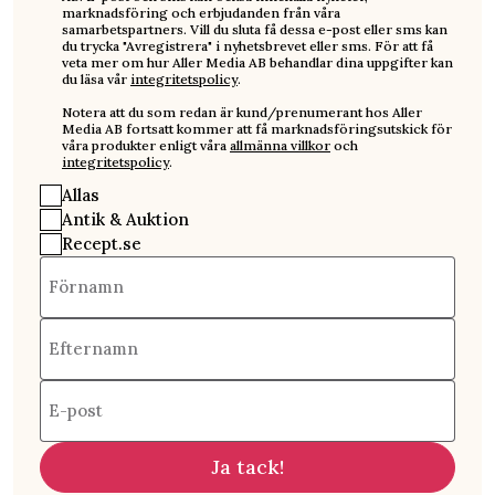
marknadsföring och erbjudanden från våra
samarbetspartners. Vill du sluta få dessa e-post eller sms kan
du trycka "Avregistrera" i nyhetsbrevet eller sms. För att få
veta mer om hur Aller Media AB behandlar dina uppgifter kan
du läsa vår
integritetspolicy
.
Notera att du som redan är kund/prenumerant hos Aller
Media AB fortsatt kommer att få marknadsföringsutskick för
våra produkter enligt våra
allmänna villkor
och
integritetspolicy
.
Allas
Antik & Auktion
Recept.se
Förnamn
Efternamn
E-post
Ja tack!