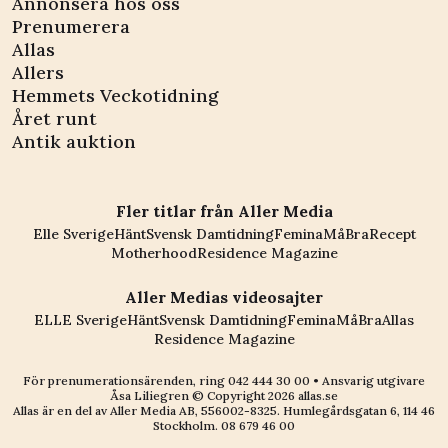
Annonsera hos oss
Prenumerera
Allas
Allers
Hemmets Veckotidning
Året runt
Antik auktion
Fler titlar från Aller Media
Elle Sverige
Hänt
Svensk Damtidning
Femina
MåBra
Recept
Motherhood
Residence Magazine
Aller Medias videosajter
ELLE Sverige
Hänt
Svensk Damtidning
Femina
MåBra
Allas
Residence Magazine
För prenumerationsärenden, ring
042 444 30 00
• Ansvarig utgivare
Åsa Liliegren © Copyright
2026
allas.se
Allas är en del av
Aller Media AB, 556002-8325
. Humlegårdsgatan 6, 114 46
Stockholm.
08 679 46 00