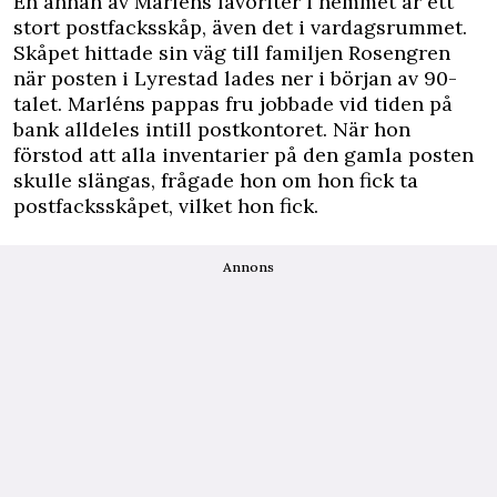
En annan av Marléns favoriter i hemmet är ett
stort postfacksskåp, även det i vardagsrummet.
Skåpet hittade sin väg till familj­en Rosengren
när posten i Lyre­stad lades ner i början av 90-
talet. Marléns pappas fru jobbade vid tiden på
bank alldeles intill postkontoret. När hon
förstod att alla inventarier på den gamla posten
skulle slängas, frågade hon om hon fick ta
postfacks­skåpet, vilket hon fick.
Annons