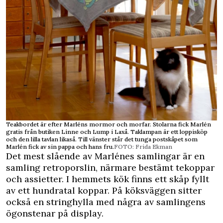
Teakbordet är efter Marléns mormor och morfar. Stolarna fick Marlén
gratis från butiken Linne och Lump i Laxå. Taklampan är ett loppisköp
och den lilla tavlan likaså. Till vänster står det tunga postskåpet som
Marlén fick av sin pappa och hans fru.
FOTO: Frida Ekman
Det mest slående av Marlénes samlingar är en
samling retroporslin, närmare bestämt tekoppar
och assietter. I hemmets kök finns ett skåp fyllt
av ett hundra­tal koppar. På köksväggen sitter
också en stringhylla med några av samlingens
ögonstenar på display.