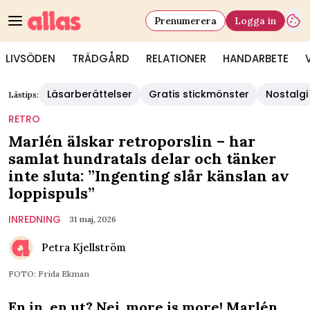
Prenumerera
Logga in
LIVSÖDEN
TRÄDGÅRD
RELATIONER
HANDARBETE
Läsarberättelser
Gratis stickmönster
Nostalgi
Lästips:
RETRO
Marlén älskar retroporslin – har
samlat hundratals delar och tänker
inte sluta: ”Ingenting slår känslan av
loppispuls”
INREDNING
31 maj, 2026
Petra Kjellström
FOTO: Frida Ekman
En in, en ut? Nej, more is more! Marlén