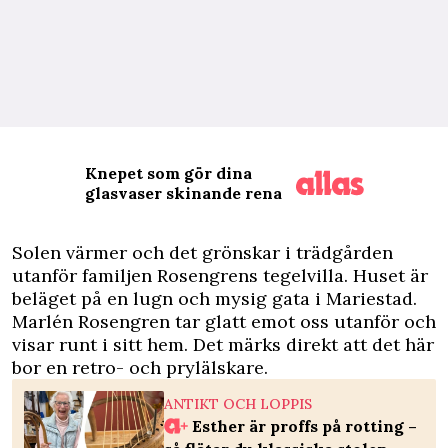
Knepet som gör dina
glasvaser skinande rena
S
olen värmer och det grönskar i trädgården
utanför familjen Rosengrens tegel­villa. Huset är
beläget på en lugn och mysig gata i Mariestad.
Marlén Rosengren tar glatt emot oss utanför och
visar runt i sitt hem. Det märks direkt att det här
bor en
retro- och prylälskare
.
ANTIKT OCH LOPPIS
Esther är proffs på rotting –