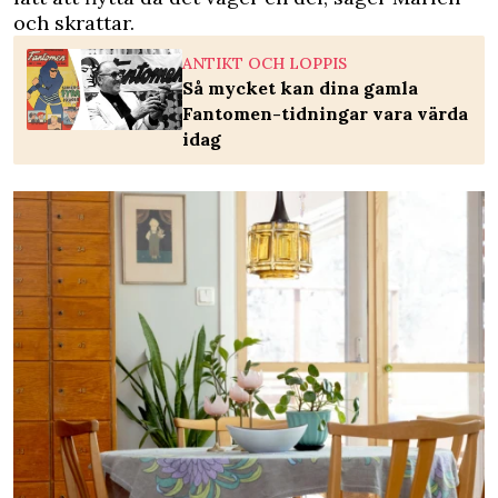
och skrattar.
ANTIKT OCH LOPPIS
Så mycket kan dina gamla
Fantomen-tidningar vara värda
idag