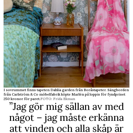
I sovrummet finns tapeten Dahlia garden från Boråstapeter. Sängborden
från Carlström & Co möbelfabrik köpte Marlén på loppis för fyndpriset
250 kronor för paret.
FOTO: Frida Ekman
”Jag gör mig sällan av med
något – jag måste erkänna
att vinden och alla skåp är