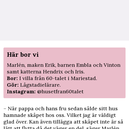
Här bor vi
Marlén, maken Erik, barnen Embla och Vinton
samt katterna Hendrix och Iris.
Bor:
I villa från 60-talet i Mariestad.
Gör:
Lågstadielärare.
Instagram:
@husetfran60talet
– När pappa och hans fru sedan sålde sitt hus
hamnade skåpet hos oss. Vilket jag är väldigt
glad över. Kan även tillägga att skåpet inte är så
lätt att flytta då det väger en del, säger Marlén