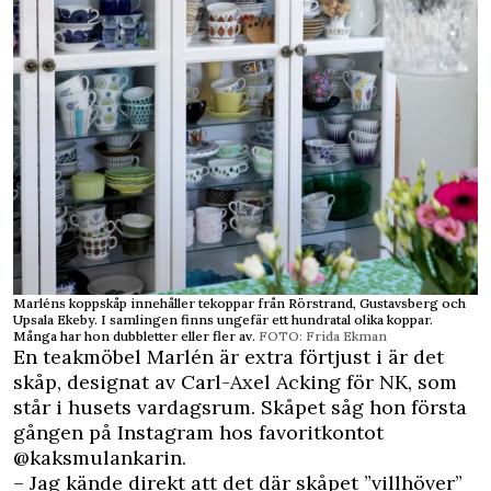
Marléns koppskåp innehåller tekoppar från Rörstrand, Gustavsberg och
Upsala Ekeby. I samlingen finns ungefär ett hundratal olika koppar.
Många har hon dubbletter eller fler av.
FOTO: Frida Ekman
En teakmöbel Marlén är extra förtjust i är det
skåp, designat av Carl-Axel Acking för NK, som
står i husets vardagsrum. Skåpet såg hon första
gången på Insta­gram hos favoritkontot
@kaksmulankarin.
– Jag kände direkt att det där skåpet ”villhöver”