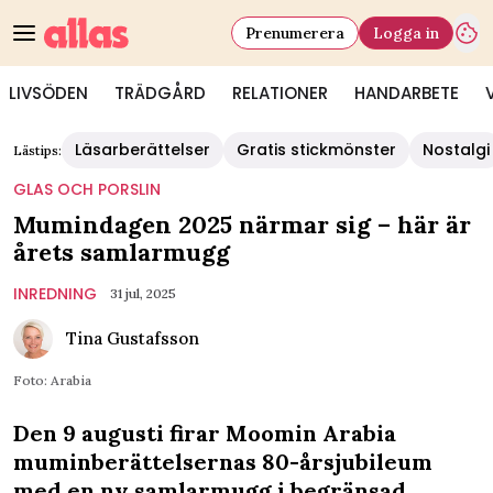
Prenumerera
Logga in
LIVSÖDEN
TRÄDGÅRD
RELATIONER
HANDARBETE
Läsarberättelser
Gratis stickmönster
Nostalgi
Lästips:
GLAS OCH PORSLIN
Mumindagen 2025 närmar sig – här är
årets samlarmugg
INREDNING
31 jul, 2025
Tina Gustafsson
Foto: Arabia
Den 9 augusti firar Moomin Arabia
muminberättelsernas 80-årsjubileum
med en ny samlarmugg i begränsad