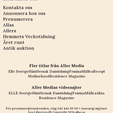
Kontakta oss
Annonsera hos oss
Prenumerera
Allas
Allers
Hemmets Veckotidning
Året runt
Antik auktion
Fler titlar från Aller Media
Elle Sverige
Hänt
Svensk Damtidning
Femina
MåBra
Recept
Motherhood
Residence Magazine
Aller Medias videosajter
ELLE Sverige
Hänt
Svensk Damtidning
Femina
MåBra
Allas
Residence Magazine
För prenumerationsärenden, ring
042 444 30 00
• Ansvarig utgivare
Åsa Liliegren © Copyright
2026
allas.se