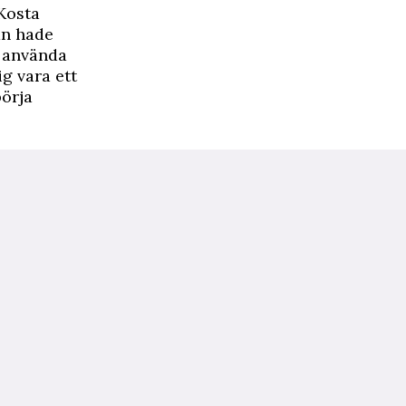
Kosta
an hade
t använda
g vara ett
börja