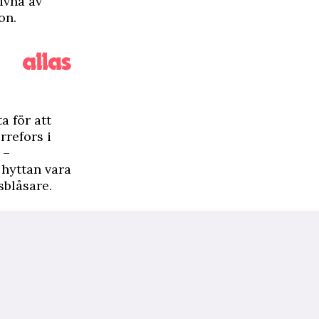
ivna av
on.
a för att
rrefors i
 –
 hyttan vara
sblåsare.