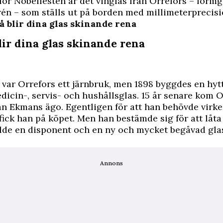
ör Nobelfesten är det vinglas från Orrefors – formg
n – som ställs ut på borden med millimeterprecisi
Så blir dina glas skinande rena
lir dina glas skinande rena
 var Orrefors ett järnbruk, men 1898 byggdes en hytt
edicin-, servis- och hushållsglas. 15 år senare kom O
n Ekmans ägo. Egentligen för att han behövde virke
fick han på köpet. Men han bestämde sig för att låta
llde en disponent och en ny och mycket begåvad gla
Annons