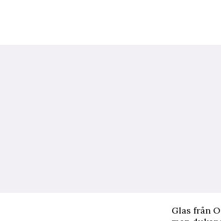
G
las
från O