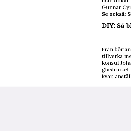
man dukar f
Gunnar Cyré
Se också: 
DIY: Så b
Från början
tillverka m
konsul Joha
glasbruket 
kvar, anstä