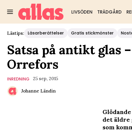
LIVSÖDEN
TRÄDGÅRD
RE
Läsarberättelser
Gratis stickmönster
Nost
Lästips:
Satsa på antikt glas 
Orrefors
25 sep, 2015
INREDNING
Johanne Ländin
Glödande 
det äldre
som kommer