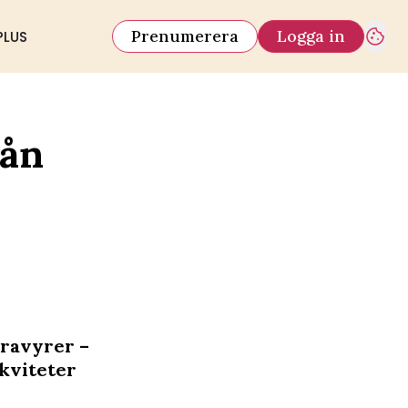
Prenumerera
Logga in
PLUS
rån
gravyrer –
ikviteter