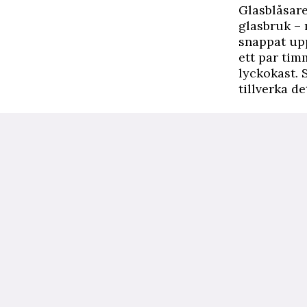
Glasblåsare
glasbruk – 
snappat upp
ett par tim
lyckokast. 
tillverka d