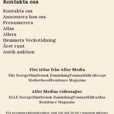
Kontakta oss
Kontakta oss
Annonsera hos oss
Prenumerera
Allas
Allers
Hemmets Veckotidning
Året runt
Antik auktion
Fler titlar från Aller Media
Elle Sverige
Hänt
Svensk Damtidning
Femina
MåBra
Recept
Motherhood
Residence Magazine
Aller Medias videosajter
ELLE Sverige
Hänt
Svensk Damtidning
Femina
MåBra
Allas
Residence Magazine
För prenumerationsärenden, ring
042 444 30 00
• Ansvarig utgivare