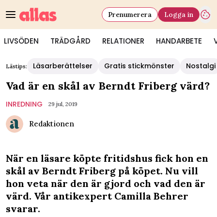
Prenumerera
Logga in
LIVSÖDEN
TRÄDGÅRD
RELATIONER
HANDARBETE
Läsarberättelser
Gratis stickmönster
Nostalgi
Lästips:
Vad är en skål av Berndt Friberg värd?
INREDNING
29 jul, 2019
Redaktionen
När en läsare köpte fritidshus fick hon en
skål av Berndt Friberg på köpet. Nu vill
hon veta när den är gjord och vad den är
värd. Vår antikexpert Camilla Behrer
svarar.