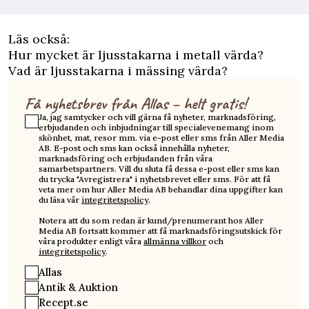
Läs också:
Hur mycket är ljusstakarna i metall värda?
Vad är ljusstakarna i mässing värda?
Få nyhetsbrev från Allas – helt gratis!
Ja, jag samtycker och vill gärna få nyheter, marknadsföring,
erbjudanden och inbjudningar till specialevenemang inom
skönhet, mat, resor mm. via e-post eller sms från Aller Media
AB. E-post och sms kan också innehålla nyheter,
marknadsföring och erbjudanden från våra
samarbetspartners. Vill du sluta få dessa e-post eller sms kan
du trycka "Avregistrera" i nyhetsbrevet eller sms. För att få
veta mer om hur Aller Media AB behandlar dina uppgifter kan
du läsa vår
integritetspolicy
.
Notera att du som redan är kund/prenumerant hos Aller
Media AB fortsatt kommer att få marknadsföringsutskick för
våra produkter enligt våra
allmänna villkor
och
integritetspolicy
.
Allas
Antik & Auktion
Recept.se