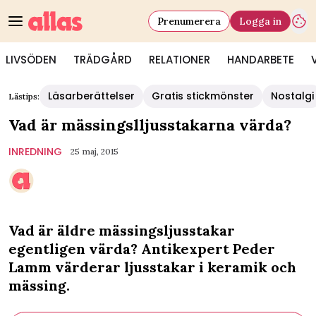
Prenumerera
Logga in
LIVSÖDEN
TRÄDGÅRD
RELATIONER
HANDARBETE
Läsarberättelser
Gratis stickmönster
Nostalgi
Lästips:
Vad är mässingslljusstakarna värda?
INREDNING
25 maj, 2015
Vad är äldre mässingsljusstakar
egentligen värda? Antikexpert Peder
Lamm värderar ljusstakar i keramik och
mässing.