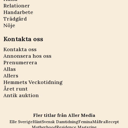
Relationer
Handarbete
Trädgård
Nöje
Kontakta oss
Kontakta oss
Annonsera hos oss
Prenumerera
Allas
Allers
Hemmets Veckotidning
Året runt
Antik auktion
Fler titlar från Aller Media
Elle Sverige
Hänt
Svensk Damtidning
Femina
MåBra
Recept
Motherhood
Residence Magazine