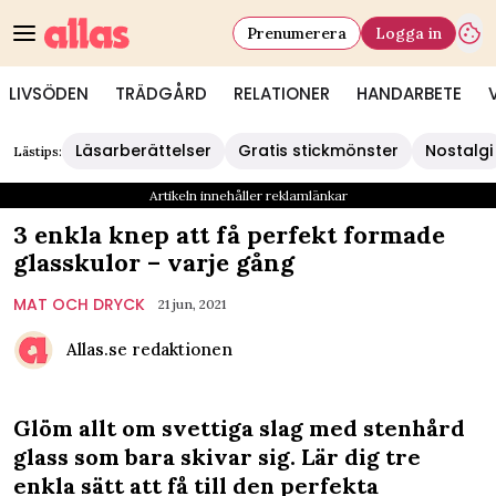
Prenumerera
Logga in
LIVSÖDEN
TRÄDGÅRD
RELATIONER
HANDARBETE
Läsarberättelser
Gratis stickmönster
Nostalgi
Lästips:
Artikeln innehåller reklamlänkar
3 enkla knep att få perfekt formade
glasskulor – varje gång
MAT OCH DRYCK
21 jun, 2021
Allas.se redaktionen
Glöm allt om svettiga slag med stenhård
glass som bara skivar sig. Lär dig tre
enkla sätt att få till den perfekta