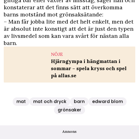
giftiga bär eller växter av misstag, säger han och
konstaterar att det finns sätt att överkomma
barns motstånd mot grönsaksätande:
– Man får jobba lite med det helt enkelt, men det
är absolut inte konstigt att det är just den typen
av livsmedel som kan vara svårt för nästan alla
barn.
NÖJE
Hjärngympa i hängmattan i
sommar – spela kryss och spel
på allas.se
mat
mat och dryck
barn
edward blom
grönsaker
Annons