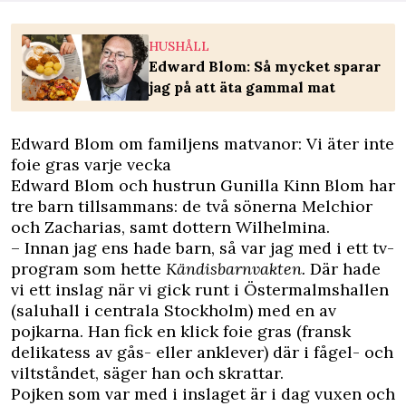
HUSHÅLL
Edward Blom: Så mycket sparar
jag på att äta gammal mat
Edward Blom om familjens matvanor: Vi äter inte
foie gras varje vecka
Edward Blom och hustrun Gunilla Kinn Blom har
tre barn tillsammans: de två sönerna Melchior
och Zacharias, samt dottern Wilhelmina.
– Innan jag ens hade barn, så var jag med i ett tv-
program som hette
Kändisbarnvakten.
Där hade
vi ett inslag när vi gick runt i Östermalmshallen
(saluhall i centrala Stockholm) med en av
pojkarna. Han fick en klick foie gras (fransk
delikatess av gås- eller anklever) där i fågel- och
viltståndet, säger han och skrattar.
Pojken som var med i inslaget är i dag vuxen och