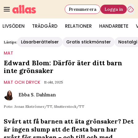
Prenumerera
Logga in
LIVSÖDEN
TRÄDGÅRD
RELATIONER
HANDARBETE
Läsarberättelser
Gratis stickmönster
Nostalgi
Lästips:
MAT
Edward Blom: Därför äter ditt barn
inte grönsaker
MAT OCH DRYCK
11 okt, 2025
Ebba S. Dahlman
Foto: Jonas Ekströmer/TT, Shutterstock/TT
Svårt att få barnen att äta grönsaker? Det
är ingen slump att de flesta barn har
svårt för smaken – och till och med