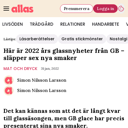
Prenumerera
Logga in
LIVSÖDEN
TRÄDGÅRD
RELATIONER
HANDARBETE
Läsarberättelser
Gratis stickmönster
Nostalgi
Lästips:
Här är 2022 års glassnyheter från GB –
släpper sex nya smaker
MAT OCH DRYCK
31 jan, 2022
Simon Nilsson Larsson
Simon Nilsson Larsson
Det kan kännas som att det är långt kvar
till glassäsongen, men GB glace har precis
presenterat sina nya smaker.