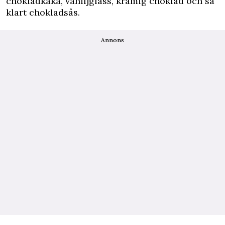
chokladkaka, vaniljglass, krämig choklad och så
klart chokladsås.
Annons