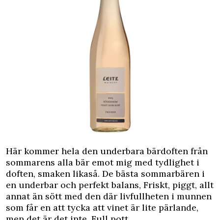
Här kommer hela den underbara bärdoften från
sommarens alla bär emot mig med tydlighet i
doften, smaken likaså. De bästa sommarbären i
en underbar och perfekt balans, Friskt, piggt, allt
annat än sött med den där livfullheten i munnen
som får en att tycka att vinet är lite pärlande,
men det är det inte. Full pott.