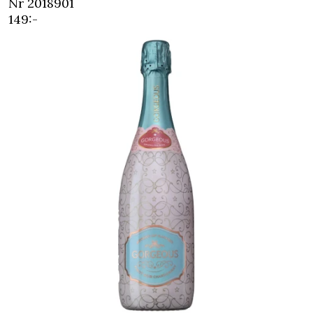
Nr 2018901
149:-