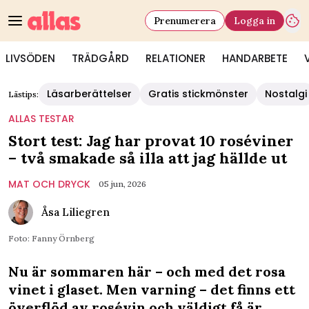
Prenumerera
Logga in
LIVSÖDEN
TRÄDGÅRD
RELATIONER
HANDARBETE
Läsarberättelser
Gratis stickmönster
Nostalgi
Lästips:
ALLAS TESTAR
Stort test: Jag har provat 10 roséviner
– två smakade så illa att jag hällde ut
MAT OCH DRYCK
05 jun, 2026
Åsa Liliegren
Foto: Fanny Örnberg
Nu är sommaren här – och med det rosa
vinet i glaset. Men varning – det finns ett
överflöd av rosévin och väldigt få är