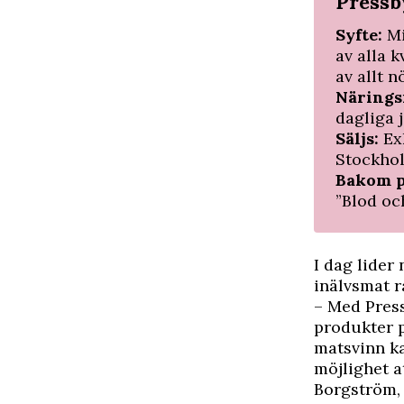
Pressb
Syfte:
Mi
av alla 
av allt 
Närings
dagliga 
Säljs:
Ex
Stockho
Bakom p
”Blod oc
I dag lider
inälvsmat r
– Med Press
produkter p
matsvinn ka
möjlighet a
Borgström, 