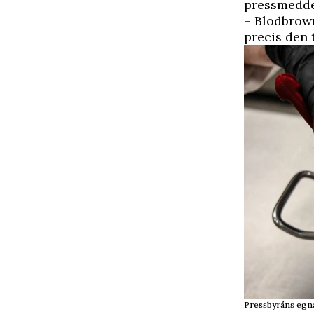
pressmeddel
– Blodbrown
precis den 
Pressbyråns egna