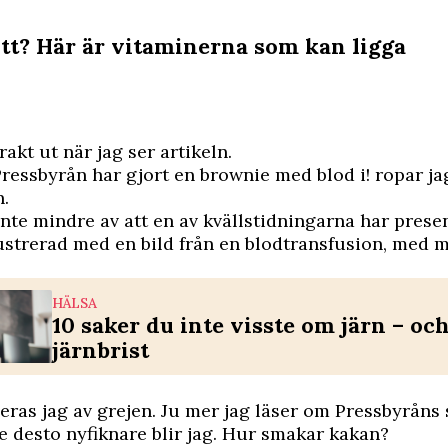
ött? Här är vitaminerna som kan ligga
rakt ut när jag ser artikeln.
Pressbyrån har gjort en brownie med blod i! ropar ja
.
 inte mindre av att en av kvällstidningarna har prese
ustrerad med en bild från en blodtransfusion, med 
HÄLSA
10 saker du inte visste om järn – oc
järnbrist
eras jag av grejen. Ju mer jag läser om Pressbyråns 
 desto nyfiknare blir jag. Hur smakar kakan?