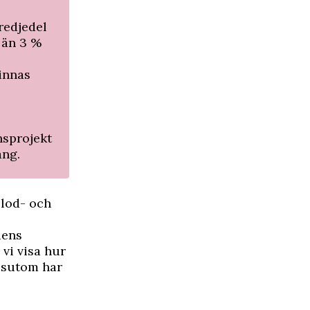
redjedel
 än 3 %
innas
nsprojekt
ång.
blod- och
dens
vi visa hur
essutom har