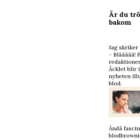
Är du tr
bakom
J
ag skriker 
– Bläääää! 
redaktionen
Äcklet blir
nyheten ill
blod.
Ändå fascin
blodbrownie