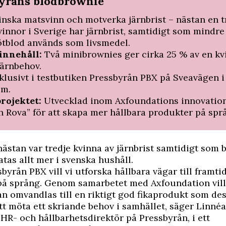
yråns blodbrownie
nska matsvinn och motverka järnbrist – nästan en t
kvinnor i Sverige har järnbrist, samtidigt som mindre
nötblod används som livsmedel.
innehåll:
Två minibrownies ger cirka 25 % av en kv
järnbehov.
klusivt i testbutiken Pressbyrån PBX på Sveavägen i
lm.
rojektet:
Utvecklad inom Axfoundations innovatio
h Rova” för att skapa mer hållbara produkter på spr
 nästan var tredje kvinna av järnbrist samtidigt som 
atas allt mer i svenska hushåll.
byrån PBX vill vi utforska hållbara vägar till framti
å språng. Genom samarbetet med Axfoundation vill 
n omvandlas till en riktigt god fikaprodukt som d
tt möta ett skriande behov i samhället, säger Linnéa
HR- och hållbarhetsdirektör på Pressbyrån, i ett