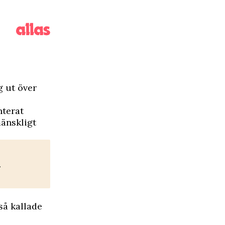
g ut över
nterat
mänskligt
h
så kallade