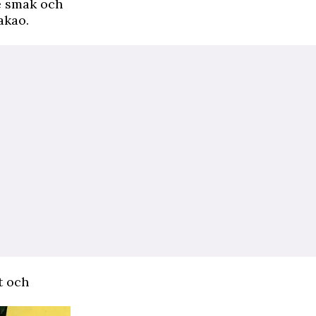
e smak och
akao.
t och