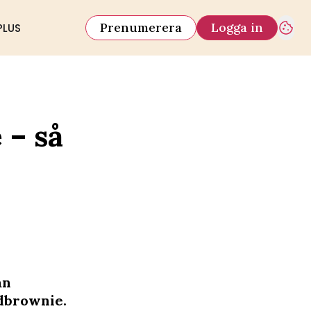
Prenumerera
Logga in
PLUS
 – så
ån
dbrownie.