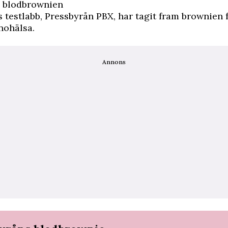
 blodbrownien
 testlabb, Pressbyrån PBX, har tagit fram brownien f
nohälsa.
Annons