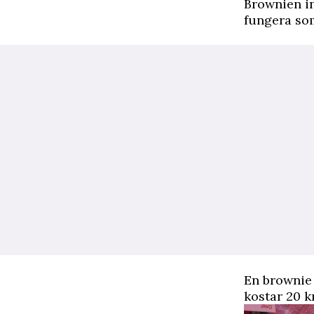
Brownien i
fungera som
En brownie 
kostar 20 k