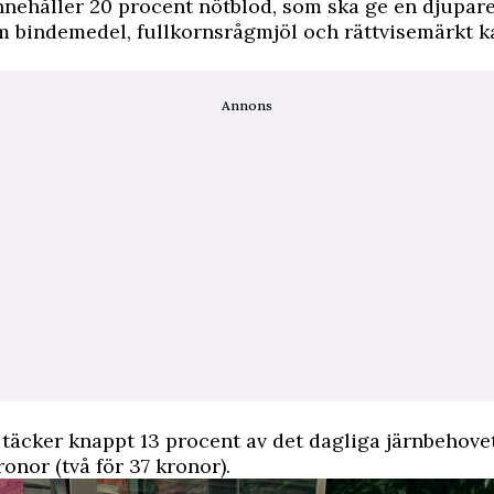
nnehåller 20 procent nötblod, som ska ge en djupar
 bindemedel, fullkornsrågmjöl och rättvisemärkt k
Annons
täcker knappt 13 procent av det dagliga järnbehove
ronor (två för 37 kronor).