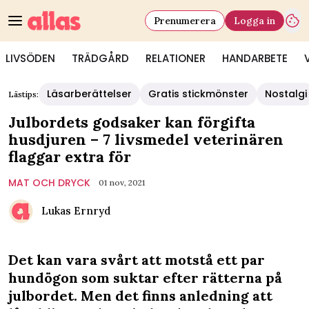
Prenumerera
Logga in
LIVSÖDEN
TRÄDGÅRD
RELATIONER
HANDARBETE
Läsarberättelser
Gratis stickmönster
Nostalgi
Lästips:
Julbordets godsaker kan förgifta
husdjuren – 7 livsmedel veterinären
flaggar extra för
MAT OCH DRYCK
01 nov, 2021
Lukas Ernryd
Det kan vara svårt att motstå ett par
hundögon som suktar efter rätterna på
julbordet. Men det finns anledning att