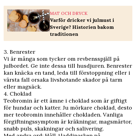
MAT OCH DRYCK
Varför dricker vi julmust i
Sverige? Historien bakom
traditionen
3. Benrester
Vi är många som tycker om revbensspjäll på
julbordet. Ge inte dessa till husdjuren. Benrester
kan knäcka en tand, leda till förstoppning eller i
värsta fall orsaka livshotande skador på tarm
eller magsäck.
4. Choklad
Teobromin är ett ämne i choklad som är giftigt
för hundar och katter. Ju mörkare choklad, desto
mer teobromin innehåller chokladen. Vanliga
förgiftningssymptom är kräkningar, magsmärtor,
snabb puls, skakningar och salivering.
Med andra ord: Håll Aladdinasken på