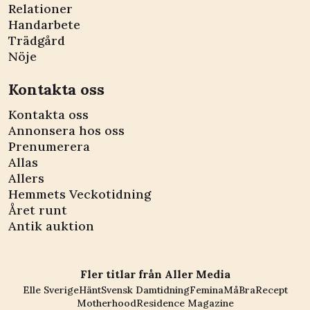
Relationer
Handarbete
Trädgård
Nöje
Kontakta oss
Kontakta oss
Annonsera hos oss
Prenumerera
Allas
Allers
Hemmets Veckotidning
Året runt
Antik auktion
Fler titlar från Aller Media
Elle Sverige
Hänt
Svensk Damtidning
Femina
MåBra
Recept
Motherhood
Residence Magazine