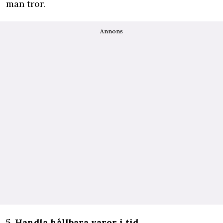
man tror.
Annons
5. Handla hållbara varor i tid