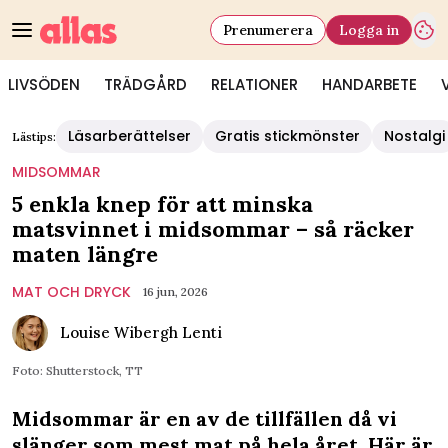
Prenumerera
Logga in
LIVSÖDEN
TRÄDGÅRD
RELATIONER
HANDARBETE
Läsarberättelser
Gratis stickmönster
Nostalgi
Lästips:
MIDSOMMAR
5 enkla knep för att minska
matsvinnet i midsommar – så räcker
maten längre
MAT OCH DRYCK
16 jun, 2026
Louise Wibergh Lenti
Foto: Shutterstock, TT
Midsommar är en av de tillfällen då vi
slänger som mest mat på hela året. Här är