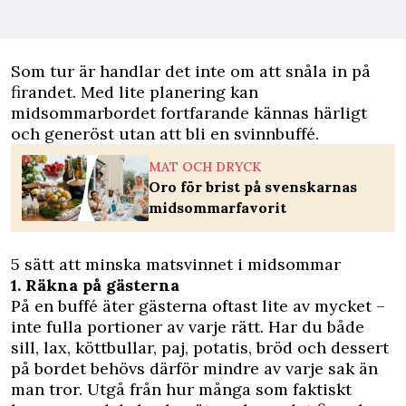
Som tur är handlar det inte om att snåla in på
firandet. Med lite planering kan
midsommarbordet fortfarande kännas härligt
och generöst utan att bli en svinnbuffé.
MAT OCH DRYCK
Oro för brist på svenskarnas
midsommarfavorit
5 sätt att minska matsvinnet i midsommar
1. Räkna på gästerna
På en buffé äter gästerna oftast lite av mycket –
inte fulla portioner av varje rätt. Har du både
sill, lax, köttbullar, paj, potatis, bröd och dessert
på bordet behövs därför mindre av varje sak än
man tror. Utgå från hur många som faktiskt