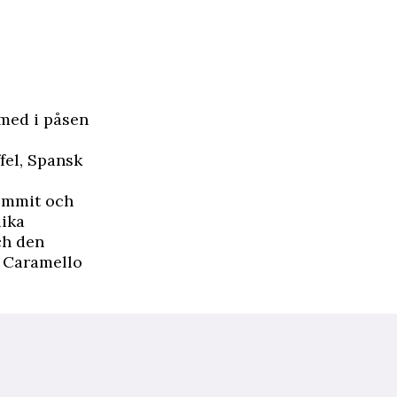
med i påsen
fel, Spansk
kommit och
lika
ch den
m Caramello