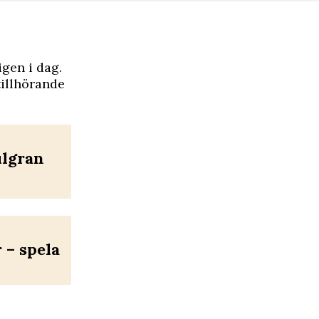
igen i dag.
tillhörande
ulgran
– spela