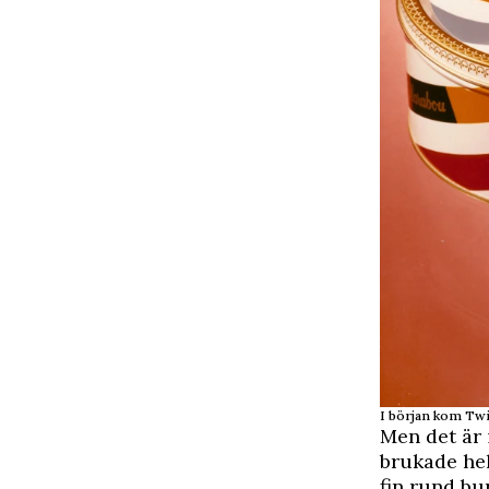
I början kom Twis
Men det är 
brukade hel
fin rund bu