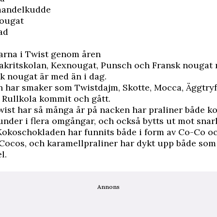
mandelkudde
nougat
ad
arna i Twist genom åren
akritskolan, Kexnougat, Punsch och Fransk nougat 
k nougat är med än i dag.
 har smaker som Twistdajm, Skotte, Mocca, Äggtryf
 Rullkola kommit och gått.
wist har så många år på nacken har praliner både 
under i flera omgångar, och också bytts ut mot snar
 Kokoschokladen har funnits både i form av Co-Co o
Cocos, och karamellpraliner har dykt upp både so
l.
Annons