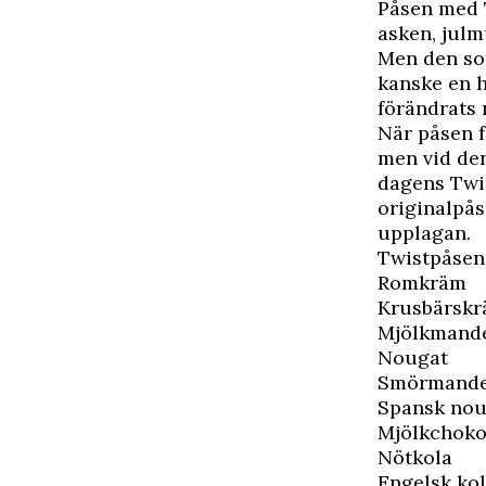
P
åsen med T
asken, julm
Men den so
kanske en 
förändrats 
När påsen f
men vid den
dagens Twis
originalpås
upplagan.
Twistpåsen
Romkräm
Krusbärsk
Mjölkmand
Nougat
Smörmande
Spansk nou
Mjölkchok
Nötkola
Engelsk ko