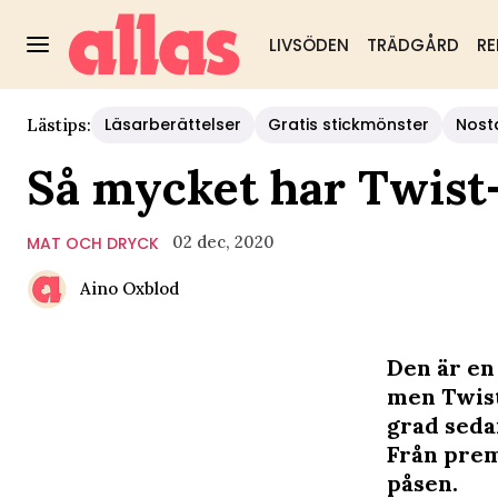
LIVSÖDEN
TRÄDGÅRD
RE
Läsarberättelser
Gratis stickmönster
Nost
Lästips:
Så mycket har Twist
02 dec, 2020
MAT OCH DRYCK
Aino Oxblod
Den är en
men Twist
grad seda
Från prem
påsen.