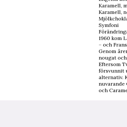
Karamell, 
Karamell, 
Mjölkchokl
Symfoni
Förändring
1960 kom L
– och Frans
Genom åren
nougat och
Eftersom T
försvunnit 
alternativ.
nuvarande 
och Carame