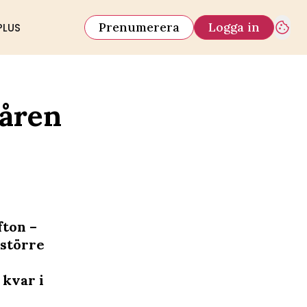
Prenumerera
Logga in
PLUS
 åren
fton –
 större
 kvar i