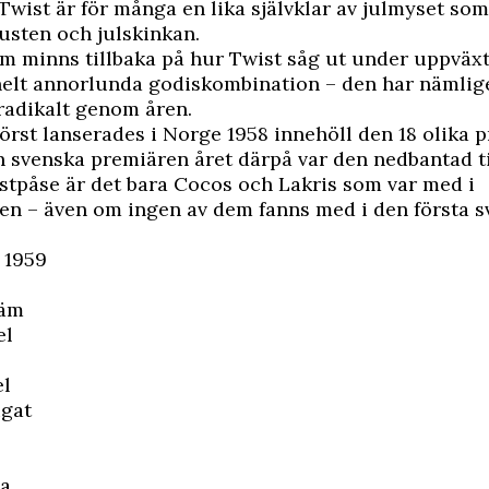
wist är för många en lika självklar av julmyset som
usten och julskinkan.
m minns tillbaka på hur Twist såg ut under uppväx
helt annorlunda godiskombination – den har nämlig
radikalt genom åren.
örst lanserades i Norge 1958 innehöll den 18 olika p
 svenska premiären året därpå var den nedbantad till
tpåse är det bara Cocos och Lakris som var med i
en – även om ingen av dem fanns med i den första 
 1959
räm
el
l
gat
o
la