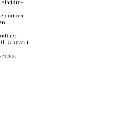
 Aladdin-
ten minns
en
raliner,
 13 bitar. I
svenska