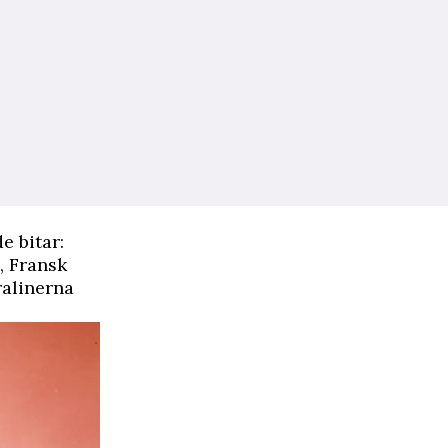
e bitar:
, Fransk
ralinerna