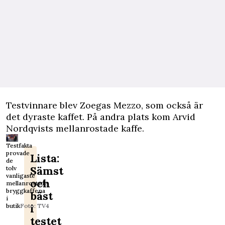
Testvinnare blev Zoegas Mezzo, som också är
det dyraste kaffet. På andra plats kom Arvid
Nordqvists mellanrostade kaffe.
Testfakta
provade
Lista:
de
Sämst
tolv
vanligaste
och
mellanrostade
bryggkaffena
bäst
i
i
butik
Foto: TV4
testet