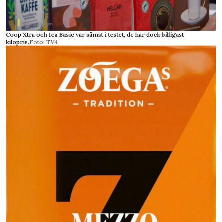
Coop Xtra och Ica Basic var sämst i testet, de har dock billigast
kilopris.
Foto: TV4