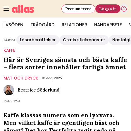
Prenumerera
Logga in
LIVSÖDEN
TRÄDGÅRD
RELATIONER
HANDARBETE
Läsarberättelser
Gratis stickmönster
Nostalgi
Lästips:
KAFFE
Här är Sveriges sämsta och bästa kaffe
– flera sorter innehåller farliga ämnet
MAT OCH DRYCK
01 dec, 2025
Beatrice Söderlund
Foto: TV4
Kaffe klassas numera som en lyxvara.
Men vilket kaffe är egentligen bäst och
sämst? Det har Testfakta tagit reda på.