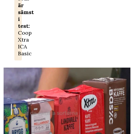
är
sämst
i
test:
Coop
Xtra
ICA
Basic