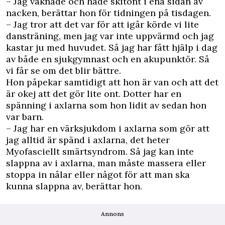
– Jag vaknade och hade skitont i ena sidan av
nacken, berättar hon för tidningen på tisdagen.
– Jag tror att det var för att igår körde vi lite
dansträning, men jag var inte uppvärmd och jag
kastar ju med huvudet. Så jag har fått hjälp i dag
av både en sjukgymnast och en akupunktör. Så
vi får se om det blir bättre.
Hon påpekar samtidigt att hon är van och att det
är okej att det gör lite ont. Dotter har en
spänning i axlarna som hon lidit av sedan hon
var barn.
– Jag har en värksjukdom i axlarna som gör att
jag alltid är spänd i axlarna, det heter
Myofasciellt smärtsyndrom. Så jag kan inte
slappna av i axlarna, man måste massera eller
stoppa in nålar eller något för att man ska
kunna slappna av, berättar hon.
Annons