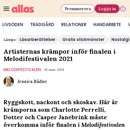
Prenumerera
Logga in
LIVSÖDEN
TRÄDGÅRD
RELATIONER
HANDARBETE
Läsarberättelser
Gratis stickmönster
Nostalgi
Lästips:
Artisternas krämpor inför finalen i
Melodifestivalen 2021
MELODIFESTIVALEN
13 mar, 2021
Jessica Rådne
Ryggskott, nackont och skoskav. Här är
krämporna som Charlotte Perrelli,
Dotter och Casper Janebrink måste
överkomma inför finalen i
Melodifestivalen