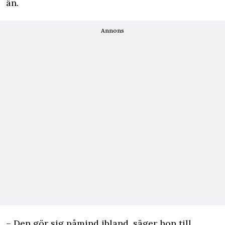
än.
Annons
– Den gör sig påmind ibland, säger hon till