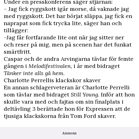
Under en presskonferens säger stjärnan:
– Jag fick ryggskott igår morse, då vaknade jag
med ryggskott. Det har börjat släppa, jag fick en
naprapat som fick trycka lite, säger han och
tillägger:
–Jag får fortfarande lite ont när jag sitter ner
och reser på mig, men på scenen har det funkat
smärtfritt.
Caspar och de andra Arvingarna tävlar för femte
gången i
Melodifestivalen
, i år med bidraget
Tänker inte alls gå hem
.
Charlotte Perrellis klackskor skaver
En annan schlagerveteran är Charlotte Perrelli
som tävlar med bidraget
Still Young
. Inför att hon
skulle vara med och fajtas om sin finalplats i
deltävling 3 berättade hon
för Expressen
att de
tjusiga klackskorna från Tom Ford skaver.
Annons