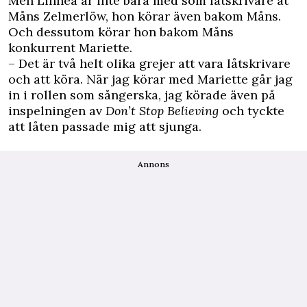
Men Linnéa är inte bara med som låtskrivare åt
Måns Zelmerlöw, hon körar även bakom Måns.
Och dessutom körar hon bakom Måns
konkurrent Mariette.
– Det är två helt olika grejer att vara låtskrivare
och att köra. När jag körar med Mariette går jag
in i rollen som sångerska, jag körade även på
inspelningen av
Don’t Stop Believing
och tyckte
att låten passade mig att sjunga.
Annons