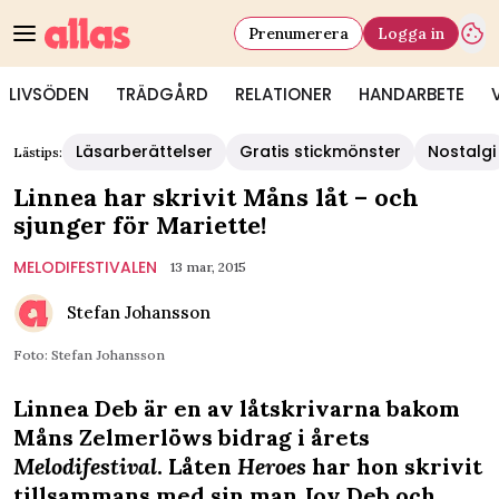
Prenumerera
Logga in
LIVSÖDEN
TRÄDGÅRD
RELATIONER
HANDARBETE
Läsarberättelser
Gratis stickmönster
Nostalgi
Lästips:
Linnea har skrivit Måns låt – och
sjunger för Mariette!
MELODIFESTIVALEN
13 mar, 2015
Stefan Johansson
Foto: Stefan Johansson
Linnea Deb är en av låtskrivarna bakom
Måns Zelmerlöws bidrag i årets
Melodifestival
. Låten
Heroes
har hon skrivit
tillsammans med sin man Joy Deb och