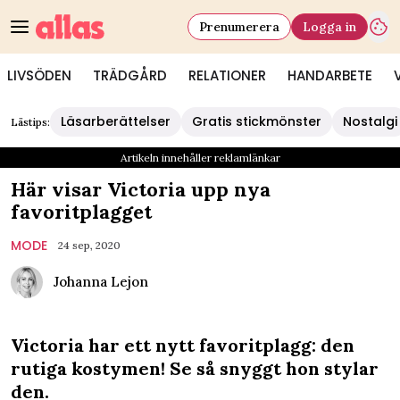
Prenumerera
Logga in
LIVSÖDEN
TRÄDGÅRD
RELATIONER
HANDARBETE
Läsarberättelser
Gratis stickmönster
Nostalgi
Lästips:
Artikeln innehåller reklamlänkar
Här visar Victoria upp nya
favoritplagget
MODE
24 sep, 2020
Johanna Lejon
Victoria har ett nytt favoritplagg: den
rutiga kostymen! Se så snyggt hon stylar
den.