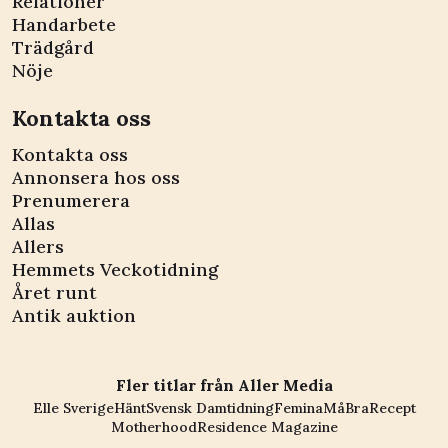
Relationer
Handarbete
Trädgård
Nöje
Kontakta oss
Kontakta oss
Annonsera hos oss
Prenumerera
Allas
Allers
Hemmets Veckotidning
Året runt
Antik auktion
Fler titlar från Aller Media
Elle Sverige
Hänt
Svensk Damtidning
Femina
MåBra
Recept
Motherhood
Residence Magazine