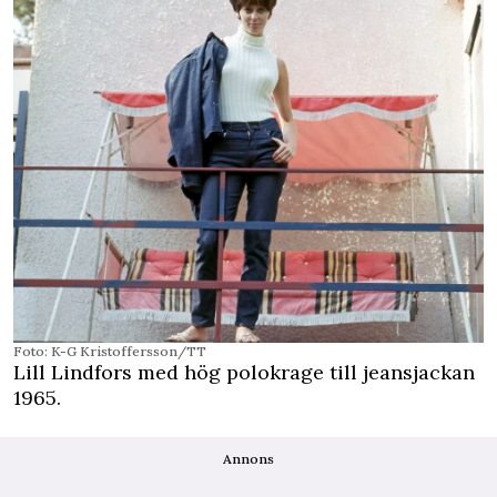
Foto: K-G Kristoffersson/TT
Lill Lindfors med hög polokrage till jeansjackan
1965.
Annons