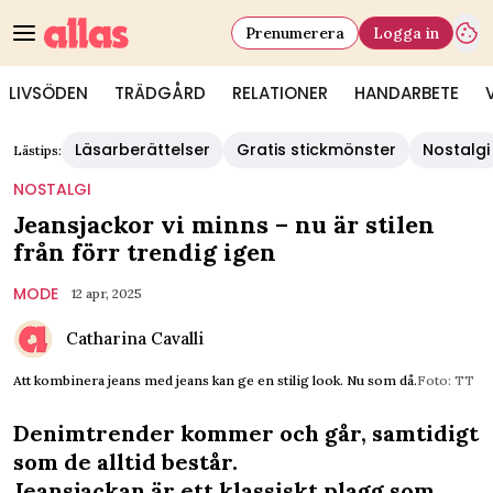
Prenumerera
Logga in
LIVSÖDEN
TRÄDGÅRD
RELATIONER
HANDARBETE
Läsarberättelser
Gratis stickmönster
Nostalgi
Lästips:
NOSTALGI
Jeansjackor vi minns – nu är stilen
från förr trendig igen
MODE
12 apr, 2025
Catharina Cavalli
Att kombinera jeans med jeans kan ge en stilig look. Nu som då.
Foto: TT
Denimtrender kommer och går, samtidigt
som de alltid består.
Jeansjackan är ett klassiskt plagg som