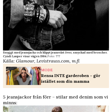
Snyggt med jeansjacka och klippt jeansväst över, smyckad med broscher.
Cyndi Lauper visar vägen 1984.
Foto: TT
Källa: Glamour, Levistrauss.com, m.fl
MODE
Rensa INTE garderoben – gör
istället som din mamma
5 jeansjackor från förr – stilar med denim som vi
minns: