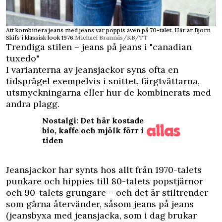
Att kombinera jeans med jeans var poppis även på 70-talet. Här är Björn
Skifs i klassisk look 1976.
Michael Brannäs/KB/TT
Trendiga stilen – jeans på jeans i "canadian
tuxedo"
I varianterna av jeansjackor syns ofta en
tidsprägel exempelvis i snittet, färgtvättarna,
utsmyckningarna eller hur de kombinerats med
andra plagg.
Nostalgi: Det här kostade
bio, kaffe och mjölk förr i
tiden
Jeansjackor har synts hos allt från 1970-talets
punkare och hippies till 80-talets popstjärnor
och 90-talets grungare – och det är stiltrender
som gärna återvänder, såsom jeans på jeans
(jeansbyxa med jeansjacka, som i dag brukar