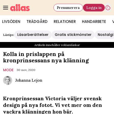
Prenumerera
Logga in
LIVSÖDEN
TRÄDGÅRD
RELATIONER
HANDARBETE
Läsarberättelser
Gratis stickmönster
Nostalgi
Lästips:
Artikeln innehåller reklamlänkar
Kolla in prislappen på
kronprinsessans nya klänning
MODE
30 nov, 2020
Johanna Lejon
Kronprinsessan Victoria väljer svensk
design på nya fotot. Vi vet mer om den
vackra klänningen hon bär.