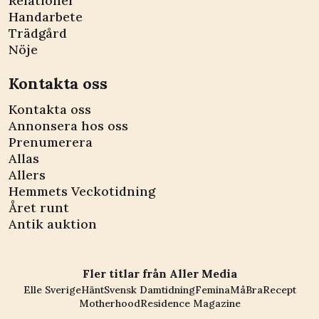
Relationer
Handarbete
Trädgård
Nöje
Kontakta oss
Kontakta oss
Annonsera hos oss
Prenumerera
Allas
Allers
Hemmets Veckotidning
Året runt
Antik auktion
Fler titlar från Aller Media
Elle Sverige
Hänt
Svensk Damtidning
Femina
MåBra
Recept
Motherhood
Residence Magazine