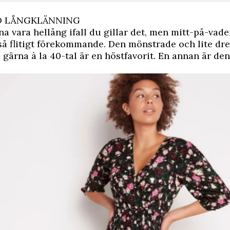
 LÅNGKLÄNNING
na vara hellång ifall du gillar det, men mitt-på-vad
å flitigt förekommande. Den mönstrade och lite dr
 gärna à la 40-tal är en höstfavorit. En annan är de