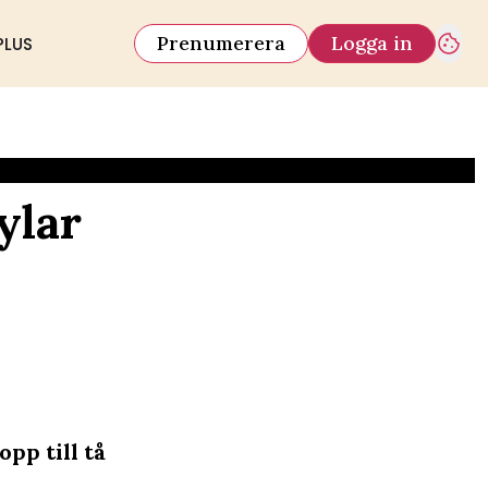
Prenumerera
Logga in
PLUS
ylar
pp till tå