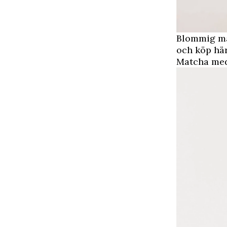
Blommig ma
och köp här
Matcha med