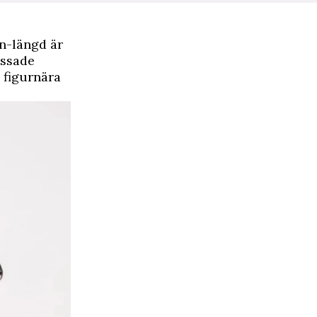
en-längd är
essade
n figurnära