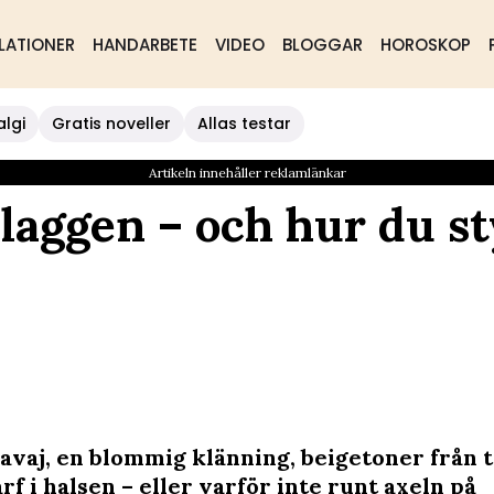
LATIONER
HANDARBETE
VIDEO
BLOGGAR
HOROSKOP
algi
Gratis noveller
Allas testar
Artikeln innehåller reklamlänkar
laggen – och hur du st
avaj, en blommig klänning, beigetoner från to
rf i halsen – eller varför inte runt axeln på