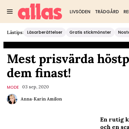
LIVSÖDEN
TRÄDGÅRD
RE
Läsarberättelser
Gratis stickmönster
Nost
Lästips:
Mest prisvärda höstp
dem finast!
03 sep, 2020
MODE
Anna-Karin Amilon
En rutig k
och en sca