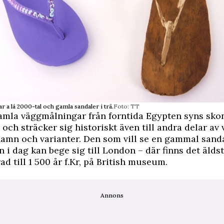
a lá 2000-tal och gamla sandaler i trä.
Foto: TT
mla väggmålningar från forntida Egypten syns skon
 och sträcker sig historiskt även till andra delar av 
amn och varianter. Den som vill se en gammal sanda
n i dag kan bege sig till London – där finns det älds
ad till 1 500 år f.Kr, på British museum.
Annons