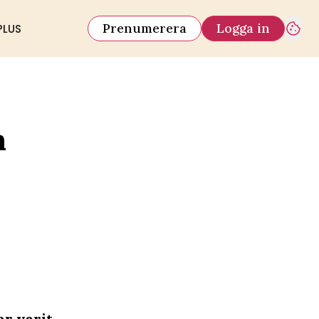
Prenumerera
Logga in
PLUS
n
ar varit