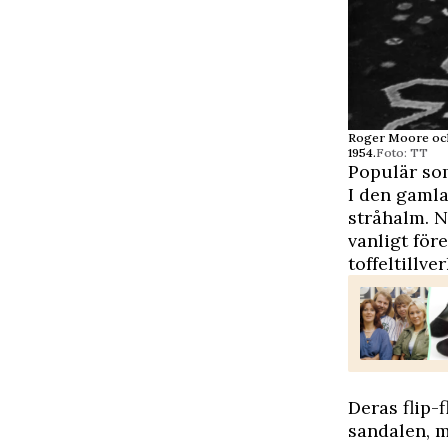
Roger Moore och
1954.
Foto: TT
Populär som
I den gamla
stråhalm. N
vanligt fö
toffeltillve
Deras flip-
sandalen, m