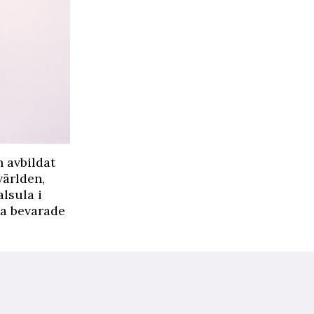
 avbildat
världen,
lsula i
ta bevarade