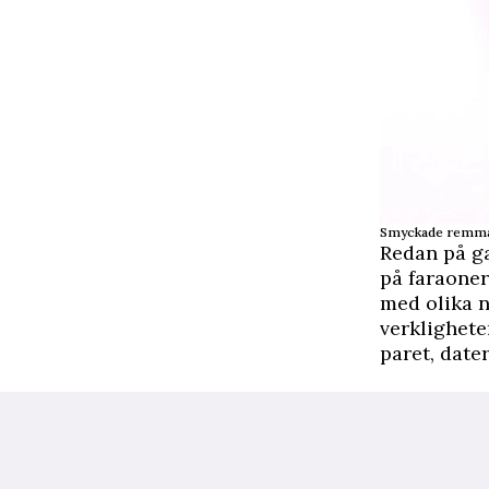
Smyckade remmar 
Redan på ga
på faraoner
med olika n
verklighete
paret, dater