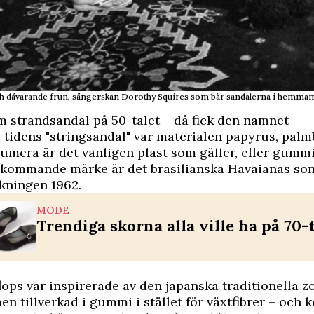
 dåvarande frun, sångerskan Dorothy Squires som bär sandalerna i hemmam
 strandsandal på 50-talet – då fick den namnet
 tidens "stringsandal" var materialen papyrus, palm
umera är det vanligen plast som gäller, eller gummi
rekommande märke är det brasilianska Havaianas so
rkningen 1962.
MODE
Trendiga skorna alla ville ha på 70-t
flops var inspirerade av den japanska traditionella zo
en tillverkad i gummi i stället för växtfibrer – och k