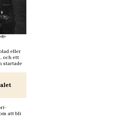
iljö
blad eller
, och ett
m startade
alet
ri-
om att bli