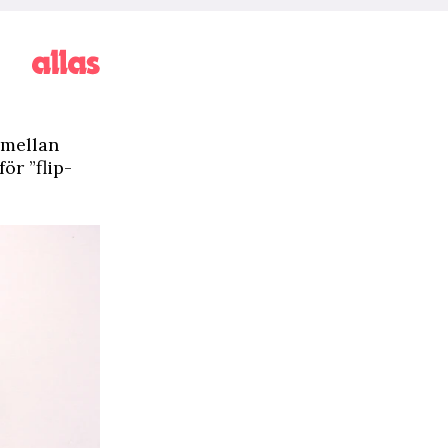
 mellan
ör ”flip-