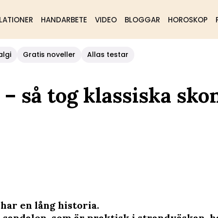
LATIONER
HANDARBETE
VIDEO
BLOGGAR
HOROSKOP
algi
Gratis noveller
Allas testar
– så tog klassiska sko
 har en lång historia.
 sandalen, som är praktisk i strandväskan, h