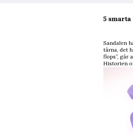
5 smarta
S
andalen ha
tårna, det 
flops”, går 
Historien o