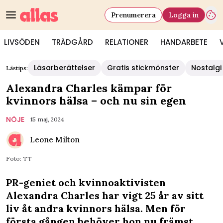
Prenumerera
Logga in
LIVSÖDEN
TRÄDGÅRD
RELATIONER
HANDARBETE
Läsarberättelser
Gratis stickmönster
Nostalgi
Lästips:
Alexandra Charles kämpar för
kvinnors hälsa – och nu sin egen
NÖJE
15 maj, 2024
Leone Milton
Foto: TT
PR-geniet och kvinnoaktivisten
Alexandra Charles har vigt 25 år av sitt
liv åt andra kvinnors hälsa. Men för
första gången behöver hon nu främst