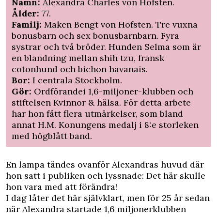
Namn:
Alexandra Charles von Hofsten.
Ålder:
77.
Familj:
Maken Bengt von Hofsten. Tre vuxna
bonusbarn och sex bonusbarnbarn. Fyra
systrar och två bröder. Hunden Selma som är
en blandning mellan shih tzu, fransk
cotonhund och bichon havanais.
Bor:
I centrala Stockholm.
Gör:
Ordförandei 1,6-miljoner-klubben och
stiftelsen Kvinnor & hälsa. För detta arbete
har hon fått flera utmärkelser, som bland
annat H.M. Konungens medalj i 8:e storleken
med högblått band.
En lampa tändes ovanför Alexandras huvud där
hon satt i publiken och lyssnade: Det här skulle
hon vara med att förändra!
I dag låter det här självklart, men för 25 år sedan
när Alexandra startade 1,6 miljonerklubben