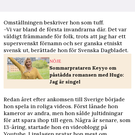
Omställningen beskriver hon som tuff.
–Vi var bland de första invandrarna där. Det var
väldigt främmande för folk, trots att jag har ett
supersvenskt förnamn och ser ganska etniskt
svensk ut, berättade hon för Svenska Dagbladet.
NÖJE
Sommarprataren Keyyo om
påstådda romansen med Hugo:
Jag är singel
Redan året efter ankomsen till Sverige började
hon spela in roliga videos. Först lånade hon
kameror av andra, men hon sålde jultidningar
för att spara ihop till egen. Några år senare, som
13-åring, startade hon en videoblogg på
Youtube. I inslagen pratar hon mest om