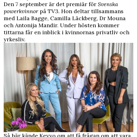
Den 7 september är det premiär för
Svenska
powerkvinnor
på TV3.
Hon deltar tillsammans
med Laila Bagge, Camilla Läckberg, Dr Mouna
och Antonija Mandir. Under hösten kommer
tittarna får en inblick i kvinnornas privatliv och
yrkesliv.
Så här kände Keyyo om att få frågan om att vara