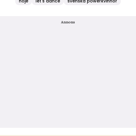
nöje
let's dance
svenska powerkvinnor
Annons