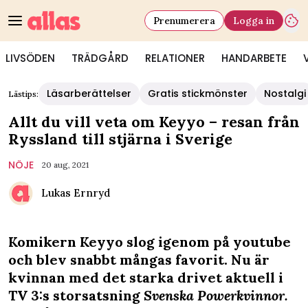
Prenumerera
Logga in
LIVSÖDEN
TRÄDGÅRD
RELATIONER
HANDARBETE
Läsarberättelser
Gratis stickmönster
Nostalgi
Lästips:
Allt du vill veta om Keyyo – resan från
Ryssland till stjärna i Sverige
NÖJE
20 aug, 2021
Lukas Ernryd
Komikern Keyyo slog igenom på youtube
och blev snabbt mångas favorit. Nu är
kvinnan med det starka drivet aktuell i
TV 3:s storsatsning
Svenska Powerkvinnor.