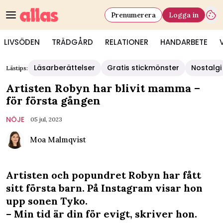
Prenumerera
Logga in
LIVSÖDEN
TRÄDGÅRD
RELATIONER
HANDARBETE
Läsarberättelser
Gratis stickmönster
Nostalgi
Lästips:
Artisten Robyn har blivit mamma –
för första gången
NÖJE
05 jul, 2023
Moa Malmqvist
Artisten och popundret Robyn har fått
sitt första barn. På Instagram visar hon
upp sonen Tyko.
– Min tid är din för evigt, skriver hon.