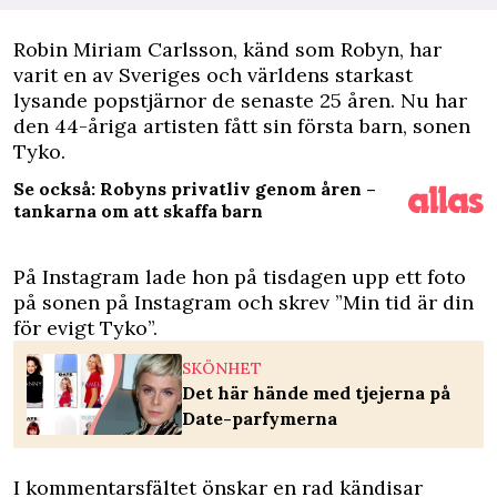
R
obin Miriam Carlsson, känd som Robyn, har
varit en av Sveriges och världens starkast
lysande popstjärnor de senaste 25 åren. Nu har
den 44-åriga artisten fått sin första barn, sonen
Tyko.
Se också: Robyns privatliv genom åren –
tankarna om att skaffa barn
På Instagram lade hon på tisdagen upp ett foto
på sonen på
Instagram
och skrev ”Min tid är din
för evigt Tyko”.
SKÖNHET
Det här hände med tjejerna på
Date-parfymerna
I kommentarsfältet önskar en rad kändisar