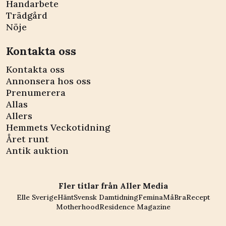
Handarbete
Trädgård
Nöje
Kontakta oss
Kontakta oss
Annonsera hos oss
Prenumerera
Allas
Allers
Hemmets Veckotidning
Året runt
Antik auktion
Fler titlar från Aller Media
Elle Sverige
Hänt
Svensk Damtidning
Femina
MåBra
Recept
Motherhood
Residence Magazine