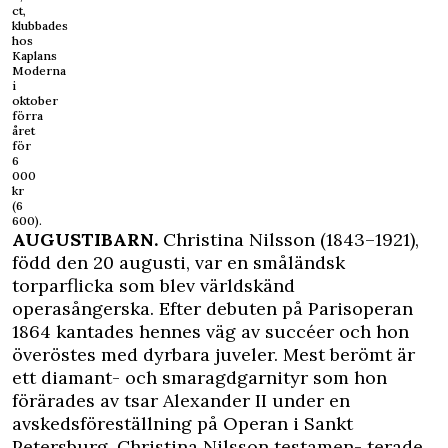
ct,
klubbades
hos
Kaplans
Moderna
i
oktober
förra
året
för
6
000
kr
(6
600).
AUGUSTIBARN.
Christina Nilsson (1843–1921),
född den 20 augusti, var en småländsk
torparflicka som blev världskänd
operasångerska. Efter debuten på Parisoperan
1864 kantades hennes väg av succéer och hon
överöstes med dyrbara juveler. Mest berömt är
ett diamant- och smaragdgarnityr som hon
förärades av tsar Alexander II under en
avskedsföreställning på Operan i Sankt
Petersburg. Christina Nilsson testamen- terade