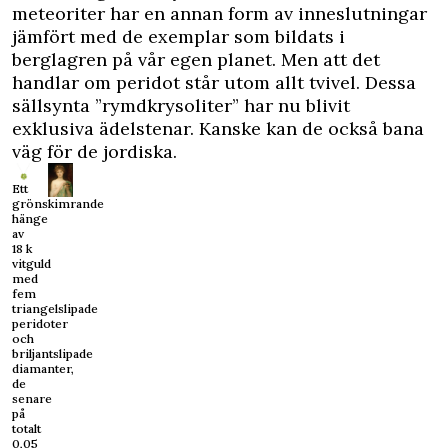
meteoriter har en annan form av inneslutningar
jämfört med de exemplar som bildats i
berglagren på vår egen planet. Men att det
handlar om peridot står utom allt tvivel. Dessa
sällsynta ”rymdkrysoliter” har nu blivit
exklusiva ädelstenar. Kanske kan de också bana
väg för de jordiska.
Ett
grönskimrande
hänge
av
18 k
vitguld
med
fem
triangelslipade
peridoter
och
briljantslipade
diamanter,
de
senare
på
totalt
0,05