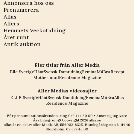
Annonsera hos oss
Prenumerera
Allas
Allers
Hemmets Veckotidning
Året runt
Antik auktion
Fler titlar från Aller Media
Elle Sverige
Hänt
Svensk Damtidning
Femina
MåBra
Recept
Motherhood
Residence Magazine
Aller Medias videosajter
ELLE Sverige
Hänt
Svensk Damtidning
Femina
MåBra
Allas
Residence Magazine
För prenumerationsärenden, ring
042 444 30 00
• Ansvarig utgivare
Åsa Liliegren © Copyright
2026
allas.se
Allas är en del av
Aller Media AB, 556002-8325
. Humlegårdsgatan 6, 114 46
Stockholm.
08 679 46 00