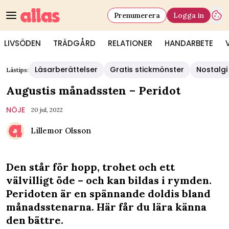
Prenumerera
Logga in
LIVSÖDEN
TRÄDGÅRD
RELATIONER
HANDARBETE
Läsarberättelser
Gratis stickmönster
Nostalgi
Lästips:
Augustis månadssten – Peridot
NÖJE
20 jul, 2022
Lillemor Olsson
Den står för hopp, trohet och ett
välvilligt öde – och kan bildas i rymden.
Peridoten är en spännande doldis bland
månadsstenarna. Här får du lära känna
den bättre.