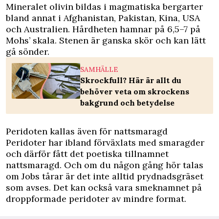
Mineralet olivin bildas i magmatiska bergarter
bland annat i Afghanistan, Pakistan, Kina, USA
och Australien. Hårdheten hamnar på 6,5–7 på
Mohs’ skala. Stenen är ganska skör och kan lätt
gå sönder.
SAMHÄLLE
Skrockfull? Här är allt du
behöver veta om skrockens
bakgrund och betydelse
Peridoten kallas även för nattsmaragd
Peridoter har ibland förväxlats med smaragder
och därför fått det poetiska tillnamnet
nattsmaragd. Och om du någon gång hör talas
om Jobs tårar är det inte alltid prydnadsgräset
som avses. Det kan också vara smeknamnet på
droppformade peridoter av mindre format.