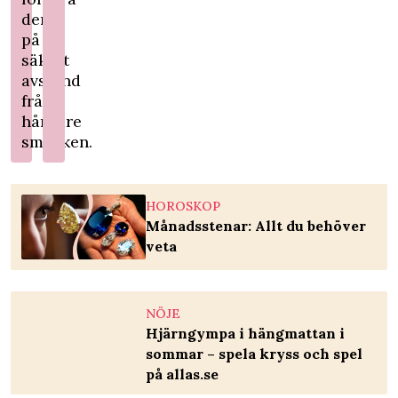
den
på
säkert
avstånd
från
hårdare
smycken.
HOROSKOP
Månadsstenar: Allt du behöver
veta
NÖJE
Hjärngympa i hängmattan i
sommar – spela kryss och spel
på allas.se