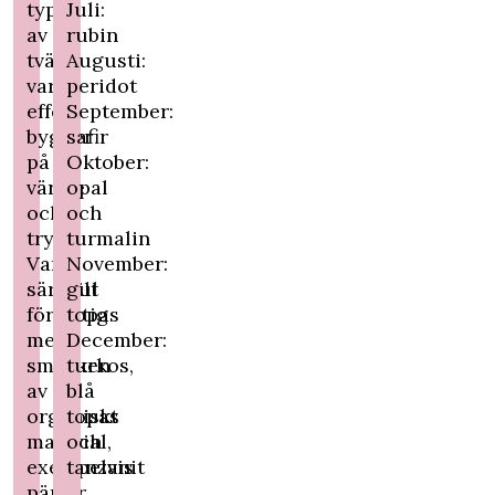
typ
Juli:
av
rubin
tvätt
Augusti:
vars
peridot
effekt
September:
bygger
safir
på
Oktober:
värme
opal
och
och
tryck.
turmalin
Var
November:
särskilt
gul
försiktig
topas
med
December:
smycken
turkos,
av
blå
organiskt
topas
material,
och
exempelvis
tanzanit
pärlor,