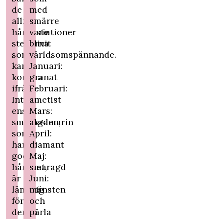
de
med
allra
smärre
hårdaste
variationer
stenarna
blivit
som
världsomspännande.
kan
Januari:
komma
granat
ifråga.
Februari:
Inte
ametist
ens
Mars:
smaragden,
akvamarin
som
April:
har
diamant
god
Maj:
hårdhet,
smaragd
är
Juni:
lämplig
månsten
för
och
denna
pärla