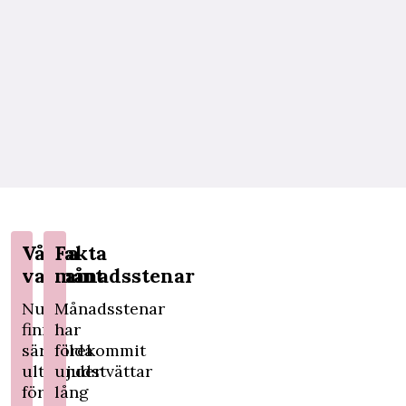
Vårda
Fakta
varsamt
månadsstenar
Nu
Månadsstenar
finns
har
särskilda
förekommit
ultraljudstvättar
under
för
lång