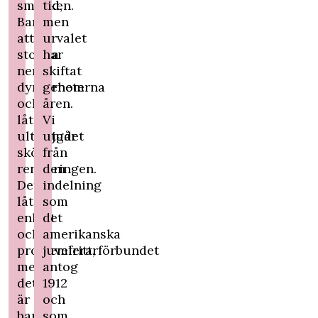
smycken.
tid,
Bara
men
att
urvalet
stoppa
har
ner
skiftat
dyrbarheterna
genom
och
åren.
låta
Vi
ultraljudet
utgår
sköta
från
rengöringen.
den
Det
indelning
låter
som
enkelt
det
och
amerikanska
problemfritt,
juvelerarförbundet
men
antog
det
1912
är
och
bara
som