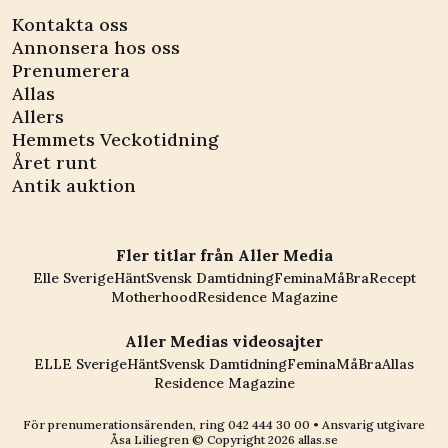
Kontakta oss
Annonsera hos oss
Prenumerera
Allas
Allers
Hemmets Veckotidning
Året runt
Antik auktion
Fler titlar från Aller Media
Elle Sverige
Hänt
Svensk Damtidning
Femina
MåBra
Recept
Motherhood
Residence Magazine
Aller Medias videosajter
ELLE Sverige
Hänt
Svensk Damtidning
Femina
MåBra
Allas
Residence Magazine
För prenumerationsärenden, ring
042 444 30 00
• Ansvarig utgivare
Åsa Liliegren © Copyright
2026
allas.se