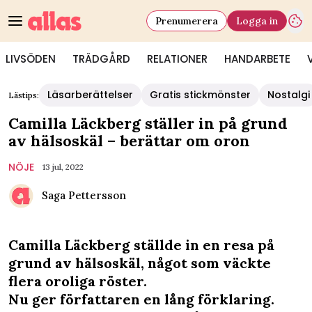
Prenumerera
Logga in
LIVSÖDEN
TRÄDGÅRD
RELATIONER
HANDARBETE
Läsarberättelser
Gratis stickmönster
Nostalgi
Lästips:
Camilla Läckberg ställer in på grund
av hälsoskäl – berättar om oron
NÖJE
13 jul, 2022
Saga Pettersson
Camilla Läckberg ställde in en resa på
grund av hälsoskäl, något som väckte
flera oroliga röster.
Nu ger författaren en lång förklaring.