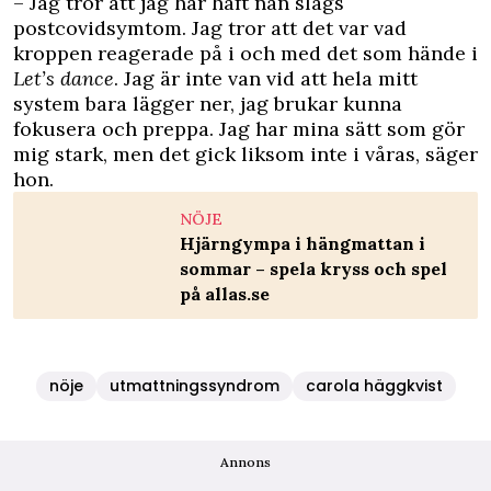
– Jag tror att jag har haft nån slags
postcovidsymtom. Jag tror att det var vad
kroppen reagerade på i och med det som hände i
Let’s dance
. Jag är inte van vid att hela mitt
system bara lägger ner, jag brukar kunna
fokusera och preppa. Jag har mina sätt som gör
mig stark, men det gick liksom inte i våras, säger
hon.
NÖJE
Hjärngympa i hängmattan i
sommar – spela kryss och spel
på allas.se
nöje
utmattningssyndrom
carola häggkvist
Annons