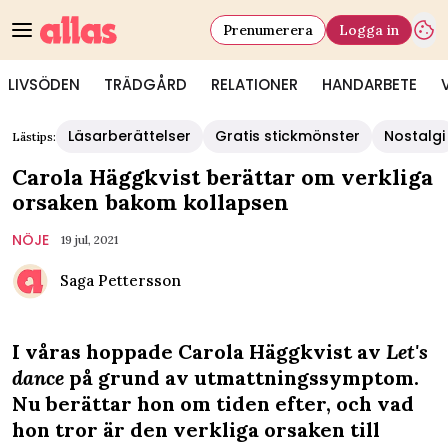
Prenumerera
Logga in
LIVSÖDEN
TRÄDGÅRD
RELATIONER
HANDARBETE
Läsarberättelser
Gratis stickmönster
Nostalgi
Lästips:
Carola Häggkvist berättar om verkliga
orsaken bakom kollapsen
NÖJE
19 jul, 2021
Saga Pettersson
I våras hoppade Carola Häggkvist av
Let's
dance
på grund av utmattningssymptom.
Nu berättar hon om tiden efter, och vad
hon tror är den verkliga orsaken till