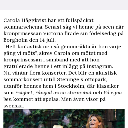
C
arola Häggkvist har ett fullspäckat
sommarschema. Senast såg vi henne på scen när
kronprinsessan Victoria firade sin födelsedag på
Borgholm den 14 juli.
”Helt fantastisk och så genom-äkta är hon varje
gång vi möts”, skrev Carola om mötet med
kronprinsessan i samband med att hon
gratulerade henne i ett inlägg på Instagram.
Nu väntar flera konserter. Det blir en akustisk
sommarkonsert intill Steninge slottspark,
utanför hennes hem i Stockholm, där klassiker
som
Evighet
,
Fångad av en stormvind
och
På egna
ben
kommet att spelas. Men även visor på
svenska.