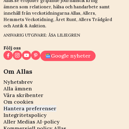
Allas.se erbjuder gripande journalistik kring
ämnen som relationer, hälsa och handarbete samt
innehåll från veckotidningarna Allas, Allers,
Hemmets Veckotidning, Året Runt, Allers Trädgård
och Antik & Auktion.
ANSVARIG UTGIVARE: ÅSA LILIEGREN
Följ oss
Google nyheter
Om Allas
Nyhetsbrev
Alla ämnen
Våra skribenter
Om cookies
Hantera preferenser
Integritetspolicy
Aller Medias AI-policy
Kommersiell policy Allas