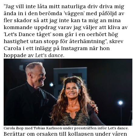
”Jag vill inte låta mitt naturliga driv driva mig
ända in i den berömda ’väggen’ med påföljd av
fler skador så att jag inte kan ta mig an mina
kommande uppdrag varav jag väljer att kliva av
’Let's Dance tåget’ som går i en oerhört hög
hastighet utan stopp för återhämtning”, skrev
Carola i
ett inlägg på Instagram
när hon
hoppade av
Let's dance
.
Carola ihop med Tobias Karlsson under pressträffen inför Let's dance.
Berättar om orsaken till kollapsen under våren